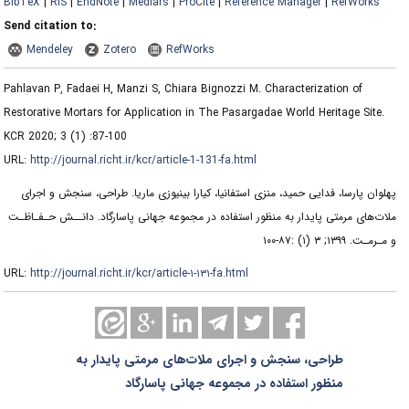
BibTeX
|
RIS
|
EndNote
|
Medlars
|
ProCite
|
Reference Manager
|
RefWorks
Send citation to:
Mendeley
Zotero
RefWorks
Pahlavan P, Fadaei H, Manzi S, Chiara Bignozzi M. Characterization of
Restorative Mortars for Application in The Pasargadae World Heritage Site.
KCR 2020; 3 (1) :87-100
URL:
http://journal.richt.ir/kcr/article-1-131-fa.html
پهلوان پارسا، فدایی حمید، منزی استفانیا، کیارا بینیوزی ماریا. طراحی، سنجش و اجرای
ملات‌های مرمتی پایدار به‌ منظور استفاده در مجموعه جهانی پاسارگاد. دانــش حـفـاظـت
و مـرمـت. ۱۳۹۹; ۳ (۱) :۸۷-۱۰۰
URL:
http://journal.richt.ir/kcr/article-۱-۱۳۱-fa.html
طراحی، سنجش و اجرای ملات‌های مرمتی پایدار به‌
منظور استفاده در مجموعه جهانی پاسارگاد