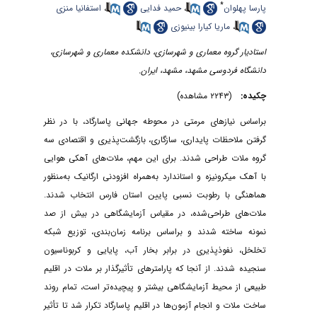
*
پارسا پهلوان
،
حمید فدایی
،
استفانیا منزی
،
ماریا کیارا بینیوزی
استادیار گروه معماری و شهرسازی، دانشکده معماری و شهرسازی،
دانشگاه فردوسی مشهد، مشهد، ایران.
چکیده:
(۲۲۴۳ مشاهده)
بر‌اساس نیازهای مرمتی در محوطه جهانی پاسارگاد، با در نظر
گرفتن ملاحظات پایداری، سازگاری، بازگشت‌پذیری و اقتصادی سه
گروه ملات طراحی شدند. برای این مهم، ملات‌های آهکی هوایی
با آهک میکرونیزه و استاندارد به‌همراه افزودنی ارگانیک به‌منظور
هماهنگی با رطوبت نسبی پایین استان فارس انتخاب شدند.
ملات‌های طراحی‌شده، در مقیاس آزمایشگاهی در بیش از صد
نمونه ساخته شدند و براساس برنامه زمان‌بندی، توزیع شبکه
تخلخل، نفوذپذیری در برابر بخار آب، پایایی و کربوناسیون
سنجیده شدند. از آنجا که پارامترهای تأثیرگذار بر ملات در اقلیم
طبیعی از محیط آزمایشگاهی بیشتر و پیچیده‌تر است، تمام روند
ساخت ملات و انجام آزمون‌ها در اقلیم پاسارگاد تکرار شد تا تأثیر