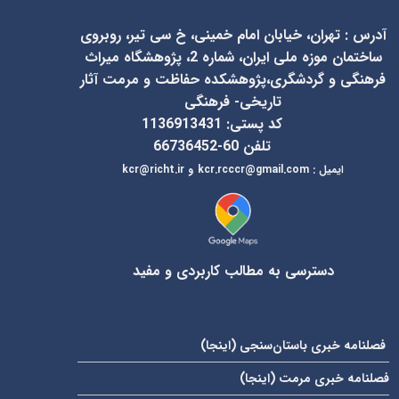
آدرس
:
تهران، خیابان امام خمینی، خ سی تیر، روبروی
ساختمان موزه ملی ایران، شماره 2، پژوهشگاه میراث
فرهنگی و گردشگری،پژوهشکده حفاظت و مرمت آثار
تاریخی- فرهنگی
کد پستی: 1136913431
تلفن 60-66736452
ایمیل
:
kcr@richt.ir
kcr.rcccr@gmail.com
و
دسترسی به مطالب کاربردی و مفید
فصلنامه خبری باستان‌سنجی (
اینجا
)
فصلنامه خبری مرمت (
اینجا
)