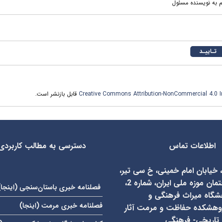
م به نویسنده مسئول
Creative Commons Attribution-NonCommercial 4.0 In
قابل بازنشر است.
اطلاعات تماس
دسترسی به مطالب کاربردی
، خیابان امام خمینی، خ سی تیر،
روبروی ساختمان موزه ملی ایران، شماره 2،
فصلنامه خبری باستان‌سنجی (
اینجا
)
شگاه میراث فرهنگی و
فصلنامه خبری مرمت (
اینجا
)
وهشکده حفاظت و مرمت آثار
تاریخی- فرهنگی