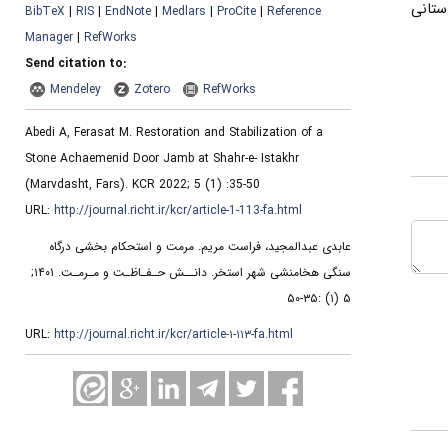
ستانی
BibTeX
|
RIS
|
EndNote
|
Medlars
|
ProCite
|
Reference
Manager
|
RefWorks
Send citation to:
Mendeley
Zotero
RefWorks
Abedi A, Ferasat M. Restoration and Stabilization of a
Stone Achaemenid Door Jamb at Shahr-e- Istakhr
(Marvdasht, Fars). KCR 2022; 5 (1) :35-50
URL:
http://journal.richt.ir/kcr/article-1-113-fa.html
عابدی عبدالمجید، فراست مریم. مرمت و استحکام بخشی درگاه
سنگی هخامنشی شهر استخر. دانــش حـفـاظـت و مـرمـت. ۱۴۰۱;
۵ (۱) :۳۵-۵۰
URL:
http://journal.richt.ir/kcr/article-۱-۱۱۳-fa.html