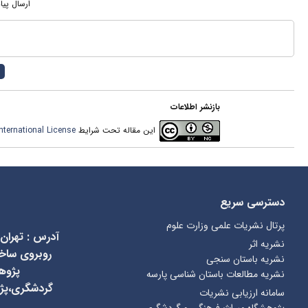
ارسال پیا
بازنشر اطلاعات
این مقاله تحت شرایط
ternational License
دسترسی سریع
پرتال نشریات علمی وزارت علوم
آدرس
:
تهران
نشریه اثر
نشریه باستان سنجی
پژوه
نشریه مطالعات باستان شناسی پارسه
گردشگری،پژ
سامانه ارزیابی نشریات
پژوهشگاه میراث فرهنگی و گردشگری