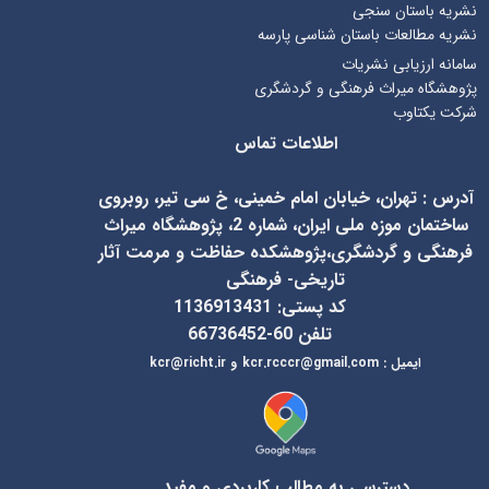
نشریه باستان سنجی
نشریه مطالعات باستان شناسی پارسه
سامانه ارزیابی نشریات
پژوهشگاه میراث فرهنگی و گردشگری
شرکت یکتاوب
اطلاعات تماس
آدرس
:
تهران، خیابان امام خمینی، خ سی تیر، روبروی
ساختمان موزه ملی ایران، شماره 2، پژوهشگاه میراث
فرهنگی و گردشگری،پژوهشکده حفاظت و مرمت آثار
تاریخی- فرهنگی
کد پستی: 1136913431
تلفن 60-66736452
ایمیل
:
kcr@richt.ir
kcr.rcccr@gmail.com
و
دسترسی به مطالب کاربردی و مفید