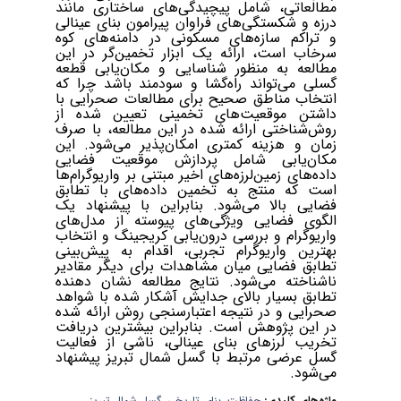
مطالعاتی، شامل پیچیدگی‌های ساختاری مانند
درزه و شکستگی‌های فراوان پیرامون بنای عینالی
و تراکم سازه‌های مسکونی در دامنه‌های کوه
سرخاب است، ارائه یک ابزار تخمین‌گر در این
مطالعه به منظور شناسایی و مکان‌یابی قطعه
گسلی می‌تواند راه‌گشا و سودمند باشد چرا که
انتخاب مناطق صحیح برای مطالعات صحرایی با
داشتن موقعیت‌های تخمینی تعیین شده از
روش‌شناختی ارائه شده در این مطالعه، با صرف
زمان و هزینه کمتری امکان‌پذیر می‌شود. این
مکان‌یابی شامل پردازش موقعیت فضایی
داده‌های زمین‌لرزه‌های اخیر مبتنی بر واریوگرام‌ها
است که منتج به تخمین داده‌های با تطابق
فضایی بالا می‌شود. بنابراین با پیشنهاد یک
الگوی فضایی ویژگی‌های پیوسته از مدل‌های
واریوگرام و بررسی درون‌یابی کریجینگ و انتخاب
بهترین واریوگرام تجربی، اقدام به پیش‌بینی
تطابق فضایی میان مشاهدات برای دیگر مقادیر
ناشناخته می‌شود. نتایج مطالعه نشان دهنده
تطابق بسیار بالای جدایش آشکار شده با شواهد
صحرایی و در نتیجه اعتبارسنجی روش ارائه شده
در این پژوهش است. بنابراین بیشترین دریافت
تخریب لرزه­ای بنای عینالی، ناشی از فعالیت
گسل عرضی مرتبط با گسل شمال تبریز پیشنهاد
می‌شود.
واژه‌های کلیدی:
حفاظت
،
بنای تاریخی
،
گسل شمال تبریز
،