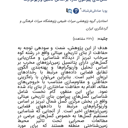
*
پویا صادقی‌فرشباف
استادیار، گروه پژوهشی میراث طبیعی پژوهشگاه میراث فرهنگی و
گردشگری، ایران.
چکیده:
(۲۱۲۰ مشاهده)
هدف از این پژوهش، سَمت و سودهی توجه به
حفاظت از بنای تاریخی عینالی واقع در رشته کوه
سرخاب تبریز از دیدگاه شناسایی و مکان‌یابی
گسل‌های دارای پتانسیل زمین‌لرزه‌های مخرب بر
اساس تحلیل واریوگرام‌ها و پهنه‌بندی الگوی
تطابق فضایی داده‌های مرتبط با رخدادهای
لرزه‌ای اخیر است. بنابراین می‌توان با راه‌گزینی
حفاظتی و مقاوم‌سازی متناسب با خروجی‌های
مقاله، اقدام به حفاظت‌ ساختاری از بنای یاد شده
نمود. برای این منظور، گام نخست شامل
شناسایی گسل‌های پیرامون بنای تاریخی عینالی
واقع در بخش مرکزی گسل شمال تبریز بر اساس
واریوگرام‌های مرتبط با داده­های فضایی
زمین‌لرزه‌های اخیر است. از آنجایی که شناسایی
مستقیم گسل‌ها به خصوص گسل‌های عرضی در
مطالعات صحرایی تحت تاثیر محیط
زمین‌شناختی منطقه هستند که برای مورد