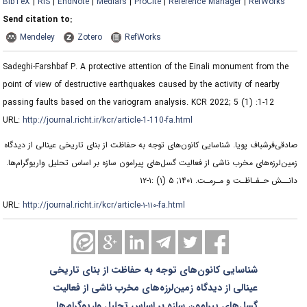
BibTeX
|
RIS
|
EndNote
|
Medlars
|
ProCite
|
Reference Manager
|
RefWorks
Send citation to:
Mendeley
Zotero
RefWorks
Sadeghi-Farshbaf P. A protective attention of the Einali monument from the
point of view of destructive earthquakes caused by the activity of nearby
passing faults based on the variogram analysis. KCR 2022; 5 (1) :1-12
URL:
http://journal.richt.ir/kcr/article-1-110-fa.html
صادقی‌فرشباف پویا. شناسایی کانون‌های توجه به حفاظت از بنای تاریخی عینالی از دیدگاه
زمین‌لرزه‌های مخرب ناشی از فعالیت گسل‌های پیرامون سازه بر اساس تحلیل واریوگرام‌ها.
دانــش حـفـاظـت و مـرمـت. ۱۴۰۱; ۵ (۱) :۱-۱۲
URL:
http://journal.richt.ir/kcr/article-۱-۱۱۰-fa.html
شناسایی کانون‌های توجه به حفاظت از بنای تاریخی
عینالی از دیدگاه زمین‌لرزه‌های مخرب ناشی از فعالیت
گسل‌های پیرامون سازه بر اساس تحلیل واریوگرام‌ها