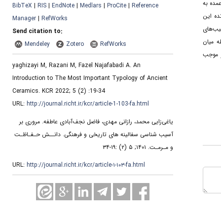
مده به
BibTeX
|
RIS
|
EndNote
|
Medlars
|
ProCite
|
Reference
ده این
Manager
|
RefWorks
یب‌های
Send citation to:
ه میان
Mendeley
Zotero
RefWorks
ر موجب
yaghizayi M, Razani M, Fazel Najafabadi A. An
Introduction to The Most Important Typology of Ancient
Ceramics. KCR 2022; 5 (2) :19-34
URL:
http://journal.richt.ir/kcr/article-1-103-fa.html
یاغی‌زایی محمد، رازانی مهدی، فاضل نجف‌آبادی عاطفه. مروری بر
آسیب شناسی سفالینه های تاریخی و فرهنگی. دانــش حـفـاظـت
و مـرمـت. ۱۴۰۱; ۵ (۲) :۱۹-۳۴
URL:
http://journal.richt.ir/kcr/article-۱-۱۰۳-fa.html