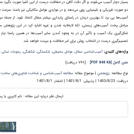
بسیار دچار آسیب می‌شوند و اگر دقت کافی در حفاظت درست از این اشیا صورت نگیرد منجر 
دو صورت فیزیکی و شیمیایی روی می‌دهد و در مواردی عوامل مکانیکی نیز باعث سرعت ب
آسیب‌ها پی برد تا بهترین درمان در راستای پایداری بیشتر سفال اتخاذ شود. از جمله م
مراحل پخت آسیب‌های زیستی، لکه لایه‌لایه شدن و غیره اشاره کرد در این پژوهش مر
شکل‌گیری یک آسیب و تأثیر آن در به وجود آمدن سایر آسیب‌ها در همین راستا نیاز
تصمیم‌گیری درست در انتخاب روش برای امر حفاظت و مرمت خواهد شد.
واژه‌های کلیدی:
آسیب‌شناسی سفال
،
عوامل محیطی
،
شکستگی
،
شکفتگی
،
رسوبات نمکی.
متن کامل
[PDF 848 kb]
(۷۴۸ دریافت)
نوع مطالعه:
پژوهشي
| موضوع مقاله:
مطالعه آسیب‌شناسی و شناخت فناوری‌های ساخت آثار
دریافت: 1403/8/23 | پذیرش: 1401/8/1 | انتشار: 1401/8/1
ارسال نظر درباره این مقاله : نام کاربری یا