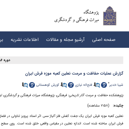
صفحه اصلی
آرشیو مجله و مقالات
اطلاعات نشریه
بر
دوره ۶، شماره ۴ - ( ۱۲-۱۴۰۲ )
گزارش عملیات حفاظت و مرمت نعلین کعبه موزه فرش ایران
*
شیبا خدیر
،
فتح‌اله نیازی
،
کورش کوهستانی
پژوهشکده حفاظت و مرمت آثار تاریخی- فرهنگی، پژوهشگاه میراث فرهنگی و گردشگری، تهرا
چکیده:
(۲۱۵۸ مشاهده)
نعلین کعبه موزه فرش ایران یک جفت کفش فلز آلیاژ مس اثر استاد پرویز تناولی در فضای 
فرش ایران ساخته شده است. اندازه نعلین در مقیاس واقعی خلق شده است. روی سطح نع