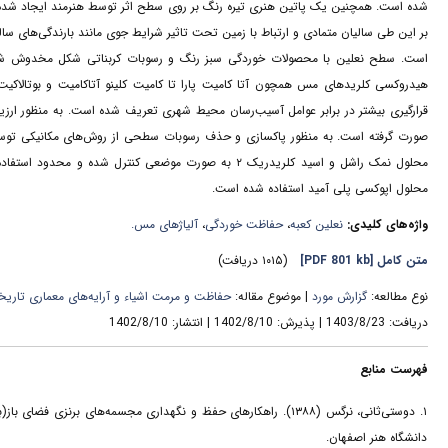
شده است. همچنین یک پاتین هنری تیره رنگ بر روی سطح اثر توسط هنرمند ایجاد شده
بر این طی سالیان متمادی و ارتباط با زمین تحت تاثیر شرایط جوی مانند بارندگی‌های سا
است. سطح نعلین با محصولات خوردگی سبز رنگ و رسوبات کربناتی شکل مخدوش شده ا
هیدروکسی کلریدهای مس همچون آتا کامیت پارا تا کامیت کلینو آتاکامیت و بوتالاکی
قرارگیری بیشتر در برابر عوامل آسیب‌رسان محیط شهری تعریف شده است. به منظور ار
صورت گرفته است. به منظور پاکسازی و حذف رسوبات سطحی از روش‌های مکانیکی توسط 
محلول اپوکسی پلی آمید استفاده شده است.
واژه‌های کلیدی:
نعلین کعبه
،
حفاظت خوردگی
،
آلیاژهای مس.
متن کامل
[PDF 801 kb]
(۱۰۱۵ دریافت)
نوع مطالعه:
گزارش مورد
| موضوع مقاله:
حفاظت و مرمت اشیاء و آرایه‌های معماری تاریخ
دریافت: 1403/8/23 | پذیرش: 1402/8/10 | انتشار: 1402/8/10
فهرست منابع
۱. دوستی‌ثانی، نرگس (۱۳۸۸). راهکارهای حفظ و نگهداری مجسمه‌های بر
دانشگاه هنر اصفهان.