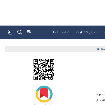
EN
اصول شفافیت
تماس با ما
خه ها
ه موزه
فت دار