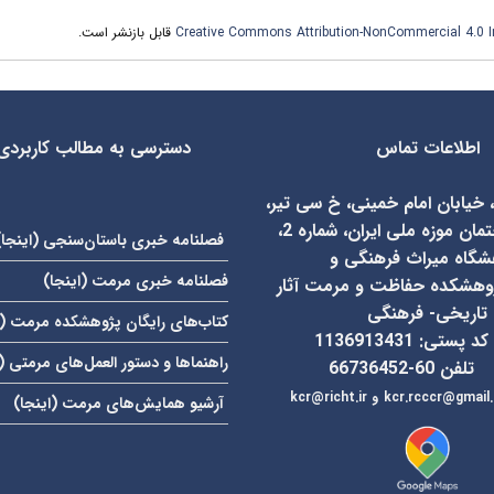
Creative Commons Attribution-NonCommercial 4.0 In
قابل بازنشر است.
اطلاعات تماس
دسترسی به مطالب کاربردی
، خیابان امام خمینی، خ سی تیر،
روبروی ساختمان موزه ملی ایران، شماره 2،
فصلنامه خبری باستان‌سنجی (
اینجا
)
شگاه میراث فرهنگی و
فصلنامه خبری مرمت (
اینجا
)
وهشکده حفاظت و مرمت آثار
تاریخی- فرهنگی
کتاب‌های رایگان پژوهشکده مرمت (
کد پستی: 1136913431
راهنماها و دستور العمل‌های مرمتی (
تلفن 60-66736452
kcr.rcccr@gmail
و
آرشیو همایش‌های مرمت (
اینجا
)