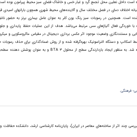
 است داخل نعلین محل تجمع گرد و غبار خس و خاشاک فضای سبز محیط پیرامون بوده است.
لیانه اختلاف دمای در فصل مختلف سال و آلاینده‌های محیط شهری همچون بارانهای اسیدی قرار
ست. همچنین در رسوبات سبز رنگ یون کلر به عنوان عامل بیماری برنز به حضور نانت
ت با خوردگی فعال آلیاژهای مس مرتبط می‌باشد. هدف از این عملیات حفظ پایداری و جلوگ
زیابی و مستندنگاری وضعیت موجود اثر عکس برداری دیجیتال در مقیاس ماکروسکوپی و میکر
اسکالپ و دستگاه التراسونیک بهره‌گرفته شده و از روش ضمادگذاری برای حذف رسوبات ح
محلول نمک راشل و اسید کلریدریک ۲ به صورت موضعی کنترل شده و محدود استفاده شد. به منظور ایجاد بازدارندگی سطح از محلول ۳ BTA و به 
ی- فرهنگی.
نزی فضای باز(بررسی چند اثر از ساخته‌های معاصر در ایران)، پایان‌نامه کارشناسی ارشد، دانشکده حفاظت 