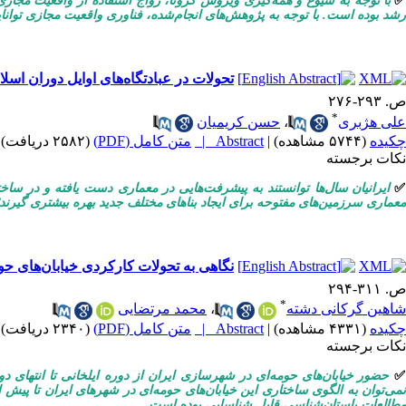
با توجه به شیوع و همه‌گیری ویروس کرونا، رواج استفاده از واقعیت مجاز
رشد بوده است. با توجه به پژوهش‌های انجام‌شده، فناوری واقعیت مجازی توانا
تحولات در عبادتگاه‌های اوایل دوران اسلا
ص. ۲۹۳-۲۷۶
*
علی هژبری
،
حسن کریمیان
چکیده
(۵۷۴۴ مشاهده)
|
Abstract |
متن کامل (PDF)
(۲۵۸۲ دریافت)
نکات برجسته
ایرانیان سال‌ها توانستند به پیشرفت‌هایی در معماری دست یافته و در ساخت
معماری سرزمین‌های مفتوحه برای ایجاد بناهای مختلف جدید بهره بیشتری گیرند
نگاهی به تحولات کارکردی خیابان‌های حوم
ص. ۳۱۱-۲۹۴
*
شاهین گرکانی دشته
،
محمد مرتضایی
چکیده
(۴۳۳۱ مشاهده)
|
Abstract |
متن کامل (PDF)
(۲۳۴۰ دریافت)
نکات برجسته
حضور خیابان‌های حومه‌ای در شهرسازی ایران از دوره ایلخانی تا انتهای دور
نمی‌توان به الگوی ساختاری این خیابان‌های حومه‌ای در شهرهای ایران تا پیش ا
مطالعات باستان‌شناسی قابل شناسایی بوده است.