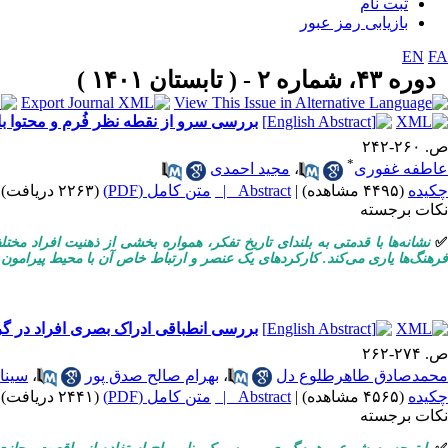
ثبت نام
بازیابی رمز عبور
EN
FA
دوره ۴۳، شماره ۲ - ( تابستان ۱۴۰۱ )
بررسی سرو از نقطه نظر فُرم و محتوا با
ص. ۲۶۰-۲۴۲
*
عاطفه غفوری
،
مجید احمدی
چکیده
(۴۴۹۵ مشاهده)
|
Abstract |
متن کامل (PDF)
(۲۲۶۳ دریافت)
نکات برجسته
✅
نشانه‌ها با قدمتی به بلندای تاریخ تفکر، همواره بخشی از ذهنیت افراد مخت
فرهنگ‌ها یاری می‌کند. کارکردهای یک عنصر و ارتباط خاص آن با محیط پیرامون
بررسی انطباقی ادراک بصری افراد در گر
ص. ۲۷۴-۲۶۲
محمدصادق طاهرطلوع‌ دل
،
بهرام صالح‌ صدق‌ پور
،
سینا
چکیده
(۴۵۶۵ مشاهده)
|
Abstract |
متن کامل (PDF)
(۲۴۴۱ دریافت)
نکات برجسته