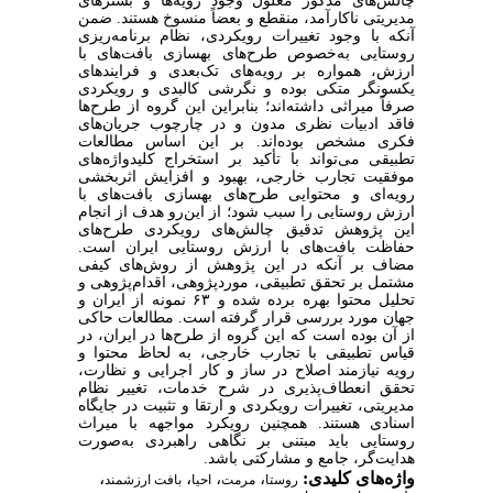
چالش‌های مذکور معلول وجود رویه‌ها و بسترهای
مدیریتی ناکارآمد، منقطع و بعضاً منسوخ هستند. ضمن
‌آنکه با وجود تغییرات رویکردی، نظام برنامه‌ریزی
روستایی به‌خصوص طرح‌های بهسازی بافت‌های با
ارزش، همواره بر رویه‌های تک‌بعدی و فرایندهای
یکسونگر متکی بوده و نگرشی کالبدی و رویکردی
صرفاً میراثی داشته‌اند؛ بنابراین این گروه از طرح‌ها
فاقد ادبیات نظری مدون و در چارچوب جریان‌های
فکری مشخص بوده‌اند. بر این اساس مطالعات
تطبیقی می‌تواند با تأکید بر استخراج کلیدواژه‌های
موفقیت تجارب خارجی، بهبود و افزایش اثربخشی
رویه‌ای و محتوایی طرح‌های بهسازی بافت‌های با
ارزش روستایی را سبب شود؛ از این‌رو هدف از انجام
این پژوهش تدقیق چالش‌های رویکردی طرح‌های
حفاظت بافت‌های با ارزش روستایی ایران است.
مضاف بر آنکه در این پژوهش از روش‌های کیفی
مشتمل بر تحقق تطبیقی، موردپژوهی، اقدام‌پژوهی و
تحلیل محتوا بهره برده شده و ۶۳ نمونه از ایران و
جهان مورد بررسی قرار گرفته است. مطالعات حاکی
از آن بوده است که این گروه از طرح‌ها در ایران، در
قیاس تطبیقی با تجارب خارجی، به لحاظ محتوا و
رویه نیازمند اصلاح در ساز و کار اجرایی و نظارت،
تحقق انعطاف‌پذیری در شرح خدمات، تغییر نظام
مدیریتی، تغییرات رویکردی و ارتقا و تثبیت در جایگاه
اسنادی هستند. همچنین رویکرد مواجهه با میراث
روستایی باید مبتنی بر نگاهی راهبردی به‌صورت
هدایت‌گر، جامع و مشارکتی باشد.
واژه‌های کلیدی:
،
،
،
،
روستا
مرمت
احیا
بافت ارزشمند