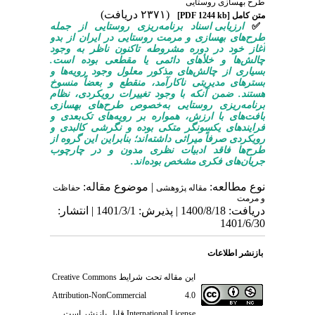
طرح بهسازی روستایی
(۲۳۷۱ دریافت)
متن کامل
[PDF 1244 kb]
✅
ارزیابی اسناد برنامه‌ریزی روستایی از جمله
طرح‌های بهسازی و مرمت روستایی در ایران از بدو
آغاز خود در دوره مشروطه تاکنون ناظر به وجود
چالش‌ها و خلأهای دائمی یا مقطعی بوده است.
بسیاری از چالش‌های مذکور معلول وجود رویه‌ها و
بسترهای مدیریتی ناکارآمد، منقطع و بعضاً منسوخ
هستند. ضمن ‌آنکه با وجود تغییرات رویکردی، نظام
برنامه‌ریزی روستایی به‌خصوص طرح‌های بهسازی
بافت‌های با ارزش، همواره بر رویه‌های تک‌بعدی و
فرایندهای یکسونگر متکی بوده و نگرشی کالبدی و
رویکردی صرفاً میراثی داشته‌اند؛ بنابراین این گروه از
طرح‌ها فاقد ادبیات نظری مدون و در چارچوب
جریان‌های فکری مشخص بوده‌اند.
نوع مطالعه:
| موضوع مقاله:
مقاله پژوهشی
حفاظت
و مرمت
دریافت: 1400/8/18 | پذیرش: 1401/3/1 | انتشار:
1401/6/30
بازنشر اطلاعات
این مقاله تحت شرایط
Creative Commons
Attribution-NonCommercial 4.0
International License
قابل بازنشر است.