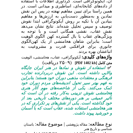
آن، آیکونوگرافی است. گردآوری اطلاعات با استفاده
از داده‌های کتابخانه‌ای، اساطیری و میدانی است. در
همین راستا برای تبیین مفاهیم نهفته در پس این نقش
نمادین و به‌منظور دست‌یابی به ارزش‌ها و مفاهیم
بنیادین آن با تکیه بر روش آیکونوگرافی ابتدا نقوش
توصیف و سپس تحلیل شد‌ه‌اند. نتایج نشان می‌دهد
نقش عقاب، نقشی همگانی است و با توجه به
ویژگی‌های عقاب با بال گسترده کهن‌ الگوی الوهیت
است؛ بنابراین شاهان هخامنشی از یک کهن‌الگوی
جانوری برای فرافکنی قدرت و مشروعیت به
اتباعشان بهره بردند.
واژه‌های کلیدی:
،
،
،
آیکونوگرافی
عقاب
هخامنشی
الوهیت
(۲۵۰۹ دریافت)
متن کامل
[PDF 1402 kb]
✅
استفاده از نقوش و نمادها در هنر ایران جایگاه
والایی داشته است. این نقوش دربردارنده تجارب
فرهنگی و معتقدات مذهبی دوران خود هستند؛ بنابراین
به فهم بهتر سیر تحول اندیشه‌های مردم دوران خود
کمک می‌کنند. یکی از شاخصه‌های مهم آثار هنری
هخامنشی نقوش تزیینی به‌کار‌ رفته در آن است که
تأثیر عمیقی بر هنر دوره‌های مختلف تاریخی بعد از
خود گذاشته است. یکی از نقش‌های پر تکراری که در
هنر هخامنشی استفاده شده، عقاب است که با آسمان
و خورشید پیوند داشت.
نوع مطالعه:
| موضوع مقاله:
مقاله پژوهشی
باستان
شناسی و تاریخ هنر