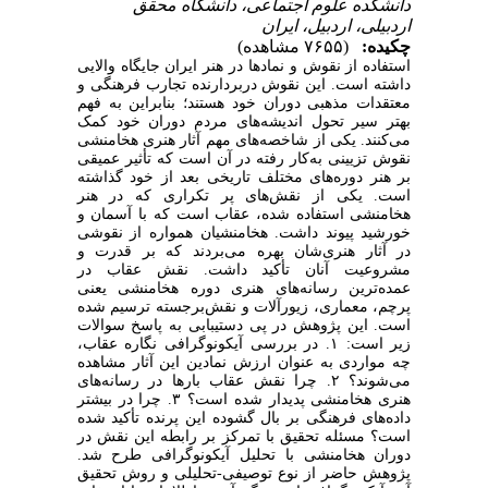
دانشکده علوم اجتماعی، دانشگاه محقق
اردبیلی، اردبیل، ایران
چکیده:
(۷۶۵۵ مشاهده)
استفاده از نقوش و نمادها در هنر ایران جایگاه والایی
داشته است. این نقوش دربردارنده تجارب فرهنگی و
معتقدات مذهبی دوران خود هستند؛ بنابراین به فهم
بهتر سیر تحول اندیشه‌های مردم دوران خود کمک
می‌کنند. یکی از شاخصه‌های مهم آثار هنری هخامنشی
نقوش تزیینی به‌کار‌ رفته در آن است که تأثیر عمیقی
بر هنر دوره‌های مختلف تاریخی بعد از خود گذاشته
است. یکی از نقش‌های پر تکراری که در هنر
هخامنشی استفاده شده، عقاب است که با آسمان و
خورشید پیوند داشت. هخامنشیان همواره از نقوشی
در آثار هنری‌شان بهره می‌بردند که بر قدرت و
مشروعیت آنان تأکید داشت. نقش عقاب در
عمده‌ترین رسانه‌های هنری دوره هخامنشی یعنی
پرچم، معماری، زیورآلات و نقش‌برجسته ترسیم شده
‌است. این پژوهش در پی دستیبابی به پاسخ سوالات
زیر است: ۱. در بررسی آیکونوگرافی نگاره عقاب،
چه مواردی به‌ عنوان ارزش نمادین این آثار مشاهده
می‌شوند؟ ۲. چرا نقش عقاب بارها در رسانه‌های
هنری هخامنشی پدیدار شده است؟ ۳. چرا در بیشتر
داده‌های فرهنگی بر بال گشوده این پرنده تأکید شده
‌است؟ مسئله تحقیق با تمرکز بر رابطه این نقش در
دوران هخامنشی با تحلیل آیکونوگرافی طرح شد.
پژوهش حاضر از نوع توصیفی-تحلیلی و روش تحقیق