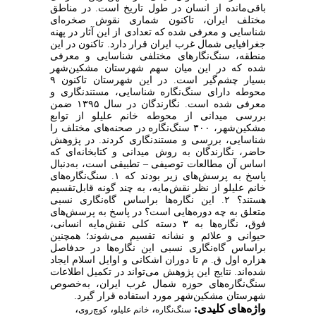
باقی‌مانده از انسان در طول تاریخ است. در مناطق
مختلف ایران، تاکنون شماری نقوش صخره‌ای
شناسایی و معرفی شده که تعدادی از این آثار در پهنه
جغرافیایی شمال ‌غرب ایران قرار دارد. تاکنون در این
منطقه، سنگ‌نگارهای مختلفی شناسایی و معرفی
شده که در این میان سهم شهرستان مشکین‌شهر
بسیار چشم‌گیر است. در این شهرستان تاکنون ۹
محوطه دارای سنگ‌نگاره شناسایی، مستندنگاری و
معرفی شده است. نگارندگان در سال ۱۳۹۵ ضمن
بررسی میدانی از محوطه خانم علیلو از توابع
مشکین‌شهر، ۳۰۰ سنگ‌نگاره در صحنه‌های مختلف را
شناسایی، بررسی و مستندنگاری کردند. در پژوهش
حاضر، نگارندگان به روش میدانی و کتابخانه‌ای که
تطبیقی است، به‌دنبال
–
اساس آن مطالعات توصیفی
پاسخ به پرسش‌های زیر بودند که ۱. سنگ‌نگاره‌های
خانم علیلو از نظر نقش‌مایه، به چند گونه قابل‌تقسیم
هستند؟ ۲. این نگاره‌ها براساس گاه‌نگاری نسبی
متعلق به چه دوره‌هایی است؟ در پاسخ به پرسش‌های
فوق، نگاره‌ها به ۳ دسته کلی نقش‌مایه انسانی،
حیوانی و علائم و نشانه تقسیم می‌شوند؛ همچنین
براساس گاه‌نگاری نسبی این نگاره‌ها در حدفاصل
هزاره اول ق. م تا دوران اشکانی و اوایل اسلام ایجاد
شده‌اند. نتایج این پژوهش می‌تواند در تکمیل اطلاعات
سنگ‌نگاره‌های حوزه شمال ‌غرب ایران، به‌خصوص
شهرستان مشکین‌شهر مورد استفاده قرار گیرد.
،
،
،
واژه‌های کلیدی:
سنگ‌نگاره
خانم علیلو
کوچ‌روی