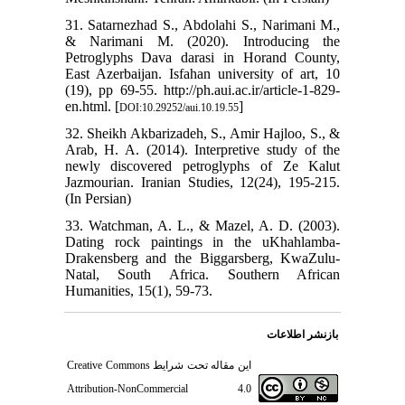
31. Satarnezhad S., Abdolahi S., Narimani M.,
& Narimani M. (2020). Introducing the
Petroglyphs Dava darasi in Horand County,
East Azerbaijan. Isfahan university of art, 10
(19), pp 69-55. http://ph.aui.ac.ir/article-1-829-
en.html. [
]
DOI:10.29252/aui.10.19.55
32. Sheikh Akbarizadeh, S., Amir Hajloo, S., &
Arab, H. A. (2014). Interpretive study of the
newly discovered petroglyphs of Ze Kalut
Jazmourian. Iranian Studies, 12(24), 195-215.
(In Persian)
33. Watchman, A. L., & Mazel, A. D. (2003).
Dating rock paintings in the uKhahlamba-
Drakensberg and the Biggarsberg, KwaZulu-
Natal, South Africa. Southern African
Humanities, 15(1), 59-73.
بازنشر اطلاعات
Creative Commons
این مقاله تحت شرایط
Attribution-NonCommercial 4.0