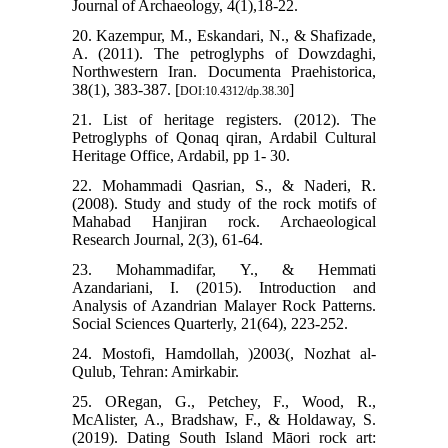
Journal of Archaeology, 4(1),18-22.
20. Kazempur, M., Eskandari, N., & Shafizade,
A. (2011). The petroglyphs of Dowzdaghi,
Northwestern Iran. Documenta Praehistorica,
38(1), 383-387. [
]
DOI:10.4312/dp.38.30
21. List of heritage registers. (2012). The
Petroglyphs of Qonaq qiran, Ardabil Cultural
Heritage Office, Ardabil, pp 1- 30.
22. Mohammadi Qasrian, S., & Naderi, R.
(2008). Study and study of the rock motifs of
Mahabad Hanjiran rock. Archaeological
Research Journal, 2(3), 61-64.
23. Mohammadifar, Y., & Hemmati
Azandariani, I. (2015). Introduction and
Analysis of Azandrian Malayer Rock Patterns.
Social Sciences Quarterly, 21(64), 223-252.
24. Mostofi, Hamdollah, )2003(, Nozhat al-
Qulub, Tehran: Amirkabir.
25. ORegan, G., Petchey, F., Wood, R.,
McAlister, A., Bradshaw, F., & Holdaway, S.
(2019). Dating South Island Māori rock art: