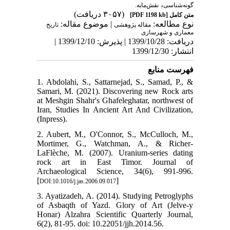
،
گونه‌شناسی
نقش‌مایه.
(۳۰۵۷ دریافت)
[PDF 1198 kb]
متن کامل
نوع مطالعه:
| موضوع مقاله:
مقاله پژوهشی
تاریخ
معماری و شهرسازی
دریافت: 1399/10/28 | پذیرش: 1399/12/10 |
انتشار: 1399/12/30
فهرست منابع
1. Abdolahi, S., Sattarnejad, S., Samad, P., &
Samari, M. (2021). Discovering new Rock arts
at Meshgin Shahr's Ghafeleghatar, northwest of
Iran, Studies In Ancient Art And Civilization,
(Inpress).
2. Aubert, M., O'Connor, S., McCulloch, M.,
Mortimer, G., Watchman, A., & Richer-
LaFlèche, M. (2007). Uranium-series dating
rock art in East Timor. Journal of
Archaeological Science, 34(6), 991-996.
[
]
DOI:10.1016/j.jas.2006.09.017
3. Ayatizadeh, A. (2014). Studying Petroglyphs
of Asbaqth of Yazd. Glory of Art (Jelve-y
Honar) Alzahra Scientific Quarterly Journal,
6(2), 81-95. doi: 10.22051/jjh.2014.56.