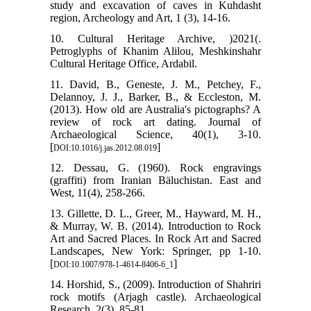
study and excavation of caves in Kuhdasht
region, Archeology and Art, 1 (3), 14-16.
10. Cultural Heritage Archive, )2021(.
Petroglyphs of Khanim Alilou, Meshkinshahr
Cultural Heritage Office, Ardabil.
11. David, B., Geneste, J. M., Petchey, F.,
Delannoy, J. J., Barker, B., & Eccleston, M.
(2013). How old are Australia's pictographs? A
review of rock art dating. Journal of
Archaeological Science, 40(1), 3-10.
[
]
DOI:10.1016/j.jas.2012.08.019
12. Dessau, G. (1960). Rock engravings
(graffiti) from Iranian Bäluchistan. East and
West, 11(4), 258-266.
13. Gillette, D. L., Greer, M., Hayward, M. H.,
& Murray, W. B. (2014). Introduction to Rock
Art and Sacred Places. In Rock Art and Sacred
Landscapes, New York: Springer, pp 1-10.
[
]
DOI:10.1007/978-1-4614-8406-6_1
14. Horshid, S., (2009). Introduction of Shahriri
rock motifs (Arjagh castle). Archaeological
Research, 2(3), 85-81.