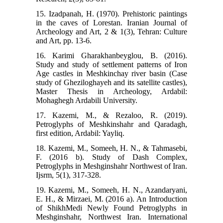
15. Izadpanah, H. (1970). Prehistoric paintings
in the caves of Lorestan. Iranian Journal of
Archeology and Art, 2 & 1(3), Tehran: Culture
and Art, pp. 13-6.
16. Karimi Gharakhanbeyglou, B. (2016).
Study and study of settlement patterns of Iron
Age castles in Meshkinchay river basin (Case
study of Gheziloghayeh and its satellite castles),
Master Thesis in Archeology, Ardabil:
Mohaghegh Ardabili University.
17. Kazemi, M., & Rezaloo, R. (2019).
Petroglyphs of Meshkinshahr and Qaradagh,
first edition, Ardabil: Yayliq.
18. Kazemi, M., Someeh, H. N., & Tahmasebi,
F. (2016 b). Study of Dash Complex,
Petroglyphs in Meshginshahr Northwest of Iran.
Ijsrm, 5(1), 317-328.
19. Kazemi, M., Someeh, H. N., Azandaryani,
E. H., & Mirzaei, M. (2016 a). An Introduction
of ShikhMedi Newly Found Petroglyphs in
Meshginshahr, Northwest Iran. International