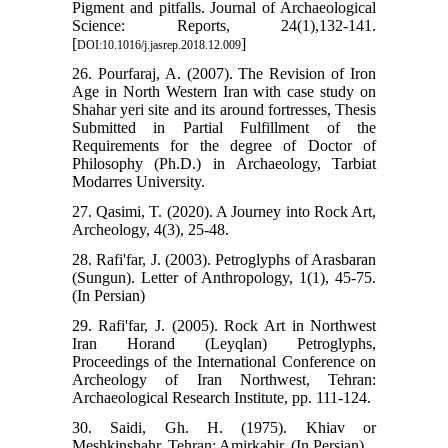
Pigment and pitfalls. Journal of Archaeological
Science: Reports, 24(1),132-141.
[
]
DOI:10.1016/j.jasrep.2018.12.009
26. Pourfaraj, A. (2007). The Revision of Iron
Age in North Western Iran with case study on
Shahar yeri site and its around fortresses, Thesis
Submitted in Partial Fulfillment of the
Requirements for the degree of Doctor of
Philosophy (Ph.D.) in Archaeology, Tarbiat
Modarres University.
27. Qasimi, T. (2020). A Journey into Rock Art,
Archeology, 4(3), 25-48.
28. Rafi'far, J. (2003). Petroglyphs of Arasbaran
(Sungun). Letter of Anthropology, 1(1), 45-75.
(In Persian)
29. Rafi'far, J. (2005). Rock Art in Northwest
Iran Horand (Leyqlan) Petroglyphs,
Proceedings of the International Conference on
Archeology of Iran Northwest, Tehran:
Archaeological Research Institute, pp. 111-124.
30. Saidi, Gh. H. (1975). Khiav or
Meshkinshahr. Tehran: Amirkabir. (In Persian)