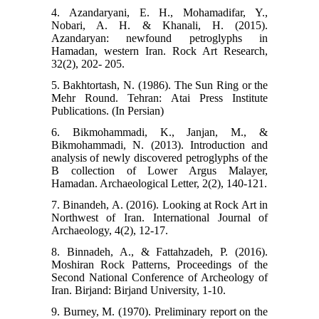
4. Azandaryani, E. H., Mohamadifar, Y.,
Nobari, A. H. & Khanali, H. (2015).
Azandaryan: newfound petroglyphs in
Hamadan, western Iran. Rock Art Research,
32(2), 202- 205.
5. Bakhtortash, N. (1986). The Sun Ring or the
Mehr Round. Tehran: Atai Press Institute
Publications. (In Persian)
6. Bikmohammadi, K., Janjan, M., &
Bikmohammadi, N. (2013). Introduction and
analysis of newly discovered petroglyphs of the
B collection of Lower Argus Malayer,
Hamadan. Archaeological Letter, 2(2), 140-121.
7. Binandeh, A. (2016). Looking at Rock Art in
Northwest of Iran. International Journal of
Archaeology, 4(2), 12-17.
8. Binnadeh, A., & Fattahzadeh, P. (2016).
Moshiran Rock Patterns, Proceedings of the
Second National Conference of Archeology of
Iran. Birjand: Birjand University, 1-10.
9. Burney, M. (1970). Preliminary report on the