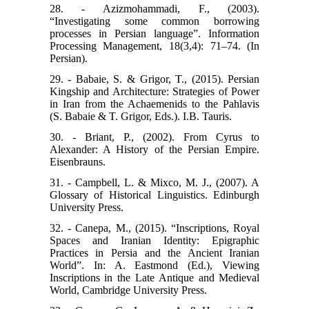
28. - Azizmohammadi, F., (2003).
“Investigating some common borrowing
processes in Persian language”. Information
Processing Management, 18(3,4): 71–74. (In
Persian).
29. - Babaie, S. & Grigor, T., (2015). Persian
Kingship and Architecture: Strategies of Power
in Iran from the Achaemenids to the Pahlavis
(S. Babaie & T. Grigor, Eds.). I.B. Tauris.
30. - Briant, P., (2002). From Cyrus to
Alexander: A History of the Persian Empire.
Eisenbrauns.
31. - Campbell, L. & Mixco, M. J., (2007). A
Glossary of Historical Linguistics. Edinburgh
University Press.
32. - Canepa, M., (2015). “Inscriptions, Royal
Spaces and Iranian Identity: Epigraphic
Practices in Persia and the Ancient Iranian
World”. In: A. Eastmond (Ed.), Viewing
Inscriptions in the Late Antique and Medieval
World, Cambridge University Press.