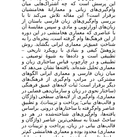
این پرسش است که چه اشتراک‌هایی میان
وام‌گیری‌‌های زبانی و معمارانۀ هخامنشیان
برقرار است؟ این مقاله تلاش می‌کند تا با
بررسی وام‌گیری‌های زبان فارسی باستان از
زبان‌های اورارتویی و مادی و سپس مقایسۀ آن
با عناصری که معماری هخامنشی در این دوره
از این فرهنگ‌ها وام گرفته است، پنجره‌ای را به
شناختِ عمیق‌تر معماری ایرانی بگشاید. روش
پژوهشْ کیفی و بنیادی با رویکرد تاریخی –
تطبیقی است و داده‌ها به شیوۀ توصیفی ـ
تطبیقی و در چارچوبِ قیاسِ ساختاری زبان و
معماری تحلیل شده‌اند. یافته‌‌ها نشان می‌دهد که
میان زبان فارسی و معماری ایرانی الگوهای
مشترکی در مراتبِ وام‌گیری از فرهنگ‌های
دیگر برقرار است؛ ثبات لایه‌های عمیق فرهنگی
(ساختار نحوی در زبان و سازمان‌دهی فضایی در
معماری)، وام‌گیری از لایه‌های سطحی (واژگان
و قالب‌های بیانی؛ پرداخت و تزیینات)، و تطبیقِ
عناصر وام‌گرفته با ساختارهای درونی. براساس
یافته‌‌ها، وام‌گیری‌های شناخته‌شده در هر دو
ساحتْ عمدتاً به سطحی‌ترین عناصر (واژگان و
قالب‌های بیانی در زبان، پرداخت و تزیینات در
معماری) محدود بوده و معماری هخامنشی کم‌تر