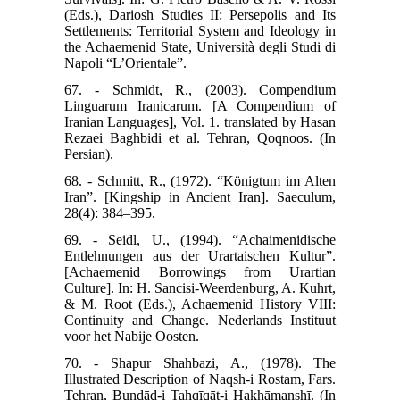
(Eds.), Dariosh Studies II: Persepolis and Its
Settlements: Territorial System and Ideology in
the Achaemenid State, Università degli Studi di
Napoli “L’Orientale”.
67. - Schmidt, R., (2003). Compendium
Linguarum Iranicarum. [A Compendium of
Iranian Languages], Vol. 1. translated by Hasan
Rezaei Baghbidi et al. Tehran, Qoqnoos. (In
Persian).
68. - Schmitt, R., (1972). “Königtum im Alten
Iran”. [Kingship in Ancient Iran]. Saeculum,
28(4): 384–395.
69. - Seidl, U., (1994). “Achaimenidische
Entlehnungen aus der Urartaischen Kultur”.
[Achaemenid Borrowings from Urartian
Culture]. In: H. Sancisi-Weerdenburg, A. Kuhrt,
& M. Root (Eds.), Achaemenid History VIII:
Continuity and Change. Nederlands Instituut
voor het Nabije Oosten.
70. - Shapur Shahbazi, A., (1978). The
Illustrated Description of Naqsh-i Rostam, Fars.
Tehran, Bundād-i Taḥqīqāt-i Hakhāmanshī. (In