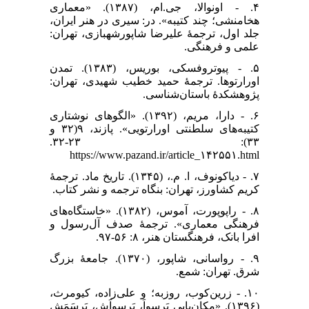
۴. - اونوالا، جی.ام، (۱۳۸۷). «معماری
هخامنشی؛ چند کتیبه». در: سیری در هنر ایران،
جلد اول، ترجمۀ علیرضا شاپورشهبازی، تهران:
علمی و فرهنگی.
۵. - پیوتروفسکی، بوریس، (۱۳۸۳). تمدن
اورارتوها. ترجمۀ حمید خطیب شهیدی، تهران:
پژوهشکدهٔ باستان‌شناسی.
۶. - دارا، مریم، (۱۳۹۲). «الگوهای نوشتاری
کتیبه‌های سلطنتی اورارتویی». پازند، ۹(۳۲ و
۳۳): ۲۳-۳۲.
https://www.pazand.ir/article_۱۴۲۵۵۱.html
۷. - دیاکونوف، ا. م.، (۱۳۴۵). تاریخ ماد. ترجمۀ
کریم کشاورز، تهران: بنگاه ترجمه و نشر کتاب.
۸. - راپوپورت، آموس، (۱۳۸۲). «خاستگاه‌های
فرهنگی معماری». ترجمۀ صدف آل‌رسول و
افرا بانک، فرهنگستان هنر، ۸: ۵۶-۹۷.
۹. - رواسانی، شاپور، (۱۳۷۰). جامعۀ بزرگ
شرق. تهران: شمع.
۱۰. - زرین‌کوب، روزبه؛ و علی‌زاده، کیومرث،
(۱۳۹۶). «مکان‌یابی پَرسواَ، پَرسواَش، پَرسَمَش