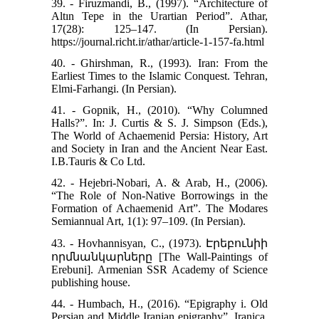
39. - Firuzmandi, B., (1997). “Architecture of
Altın Tepe in the Urartian Period”. Athar,
17(28): 125–147. (In Persian).
https://journal.richt.ir/athar/article-1-157-fa.html
40. - Ghirshman, R., (1993). Iran: From the
Earliest Times to the Islamic Conquest. Tehran,
Elmi-Farhangi. (In Persian).
41. - Gopnik, H., (2010). “Why Columned
Halls?”. In: J. Curtis & S. J. Simpson (Eds.),
The World of Achaemenid Persia: History, Art
and Society in Iran and the Ancient Near East.
I.B.Tauris & Co Ltd.
42. - Hejebri‑Nobari, A. & Arab, H., (2006).
“The Role of Non‑Native Borrowings in the
Formation of Achaemenid Art”. The Modares
Semiannual Art, 1(1): 97–109. (In Persian).
43. - Hovhannisyan, C., (1973). Էրեբունիի
որմնանկարները [The Wall-Paintings of
Erebuni]. Armenian SSR Academy of Science
publishing house.
44. - Humbach, H., (2016). “Epigraphy i. Old
Persian and Middle Iranian epigraphy”. Iranica.