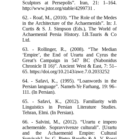
Sculptors at Persepolis”. Iran, 21: 1–164.
http://www.jstor.org/stable/4299731 .
62. - Roaf, M., (2010). “The Role of the Medes
in the Architecture of the Achaemenids”. In: J.
Curtis & S. J. Simpson (Eds.), The World of
Achaemenid Persia History. I.B.Tauris & Co
Ltd.
63. - Rollinger, R., (2008). “The Median
‘Empire’, the End of Urartu and Cyrus the
Great’s Campaign in 547 BC (Nabonidus
Chronicle II 16)”. Ancient West & East, 7: 51–
65. https://doi.org/10.2143/awe.7.0.2033252
64. - Safavi, K., (1995). “Loanwords in the
Persian language”. Nameh-Ye Farhang, 19: 96–
111. (In Persian).
65. - Safavi, K., (2012). Familiarity with
Linguistics in Persian Literature Studies.
Tehran, Elmi. (In Persian).
66. - Salvini, M., (2012). “Urartu e impero
achemenide. Sopravvivenze culturali”. [Urartu
and the Achaemenid Empire: Cultural
Survivals]. In: G. Pietro Basello & A. V. Rossi