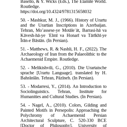
Basello, & Y. Wicks (Eds.), The Elamite World.
Routledge.
https://doi.org/10.4324/9781315658032
50. - Mashkur, M. J., (1966). History of Urartu
and the Urartian Inscriptions in Azerbaijan.
Tehran, Mo’assese‑ye Motāleʿāt, Barrasi‑hā va
Kāvesh‑hā‑ye ʿElmī va Honarī va Tārīkhī‑ye
Īrān‑e Bāstān. (In Persian).
51. - Matthews, R. & Nashli, H. F., (2022). The
Archaeology of Iran from the Palaeolithic to the
Achaemenid Empire. Routledge.
52. - Melikishvili, G., (2010). Die Urartaische
sprache [Urartu Language]. translated by H.
Bahrānīān. Tehran, Pāzīneh. (In Persian).
53. - Modarresi, Y., (2014). An Introduction to
Sociolinguistics. Tehran, Institute for
Humanities and Cultural Studies. (In Persian).
54. - Nagel, A., (2010). Colors, Gilding and
Painted Motifs in Persepolis: Approaching the
Polychromy of Achaemenid Persian
Architectural Sculpture, C. 520-330 BCE
[Doctor of Philosophy]. University of