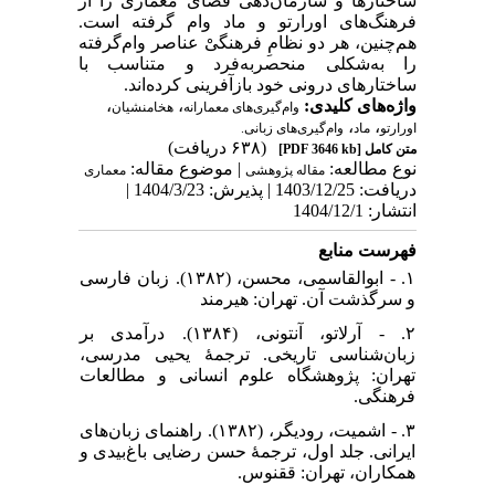
ساختارها و سازمان‌دهی فضای معماری را از
فرهنگ‌های اورارتو و ماد وام گرفته‌ است.
هم‌چنین، هر دو نظامِ فرهنگیْ عناصر وام‌گرفته
را به‌شکلی منحصربه‌فرد و متناسب با
ساختارهای درونی خود بازآفرینی کرده‌اند.
،
،
واژه‌های کلیدی:
وام‌گیری‌های معمارانه
هخامنشیان
،
،
اورارتو
ماد
وام‌گیری‌های زبانی.
(۶۳۸ دریافت)
[PDF 3646 kb]
متن کامل
نوع مطالعه:
| موضوع مقاله:
مقاله پژوهشی
معماری
دریافت: 1403/12/25 | پذیرش: 1404/3/23 |
انتشار: 1404/12/1
فهرست منابع
۱. - ابوالقاسمی، محسن، (۱۳۸۲). زبان فارسی
و سرگذشت آن. تهران: هیرمند
۲. - آرلاتو، آنتونی، (۱۳۸۴). درآمدی بر
زبان‌شناسی تاریخی. ترجمۀ یحیی مدرسی،
تهران: پژوهشگاه علوم انسانی و مطالعات
فرهنگی.
۳. - اشمیت، رودیگر، (۱۳۸۲). راهنمای زبان‌های
ایرانی. جلد اول، ترجمۀ حسن رضایی باغ‌بیدی و
همکاران، تهران: ققنوس.