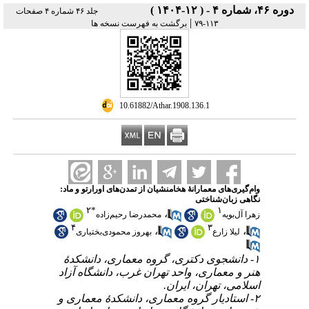
دوره ۴۶، شماره ۴ - ( ۱۲-۱۴۰۴ )
جلد ۴۶ شماره ۴ صفحات
|
برگشت به فهرست نسخه ها
۱۱۳-۷۹
‎ 10.61882/Athar.1908.136.1
وام‌گیری‌های معمارانۀ هخامنشیان از تمدن‌های اورارتو و ماد:
نگاهی زبان‌شناختی
۲
*
۱
،
زهرا آل‌بویه
محمدرضا رحیم‌زاده
۴
۳
،
،
لیلا زارع
بهروز محمودی‌بختیاری
۱- دانشجوی دکتری، گروه معماری، دانشکدۀ
هنر و معماری، واحد تهران غرب، دانشگاه آزاد
اسلامی، تهران، ایران.
۲- استادیار گروه معماری، دانشکدۀ معماری و