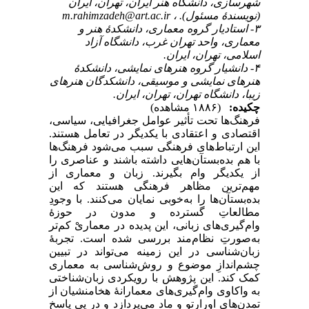
شهرسازی، دانشگاه هنر ایران، تهران، ایران
m.rahimzadeh@art.ac.ir
(نویسندۀ مسئول). ،
۳- استادیار گروه معماری، دانشکدۀ هنر و
معماری، واحد تهران غرب، دانشگاه آزاد
اسلامی، تهران، ایران.
۴- دانشیار گروه هنرهای نمایشی، دانشکدۀ
هنرهای نمایشی و موسیقی، دانشکدگان هنرهای
زیبا، دانشگاه تهران، تهران، ایران.
چکیده:
(۱۸۸۶ مشاهده)
فرهنگ‌ها تحت تأثیر عوامل جغرافیایی، سیاسی،
اقتصادی و اعتقادی با یکدیگر در تعامل هستند.
این ارتباط‌های فرهنگی سبب می‌شود فرهنگ‌ها
با هم بده‌بستآن‌هایی داشته باشند و عناصری را
از یکدیگر وام ‌بگیرند. زبان و معماری از
مهم‌ترین مظاهر فرهنگی هستند که این
بده‌بستآن‌ها را به‌خوبی نمایان می‌کنند. با وجودِ
مطالعاتِ گسترده و مدون در حوزۀ
وام‌گیری‌های زبانی، این پدیده در معماریْ کم‌تر
به‌صورتِ نظام‌مند بررسی شده است. تجربۀ
زبان‌شناسی در این زمینه می‌تواند در تبیین
چشم‌اندازِ موضوع‌ و روش‌شناسی به معماری
کمک کند. این پژوهش با رویکردی زبان‌شناختی
به واکاوی وام‌گیری‌های معمارانۀ هخامنشیان از
تمدن‌های اورارتو و ماد می‌پردازد و در پی پاسخِ