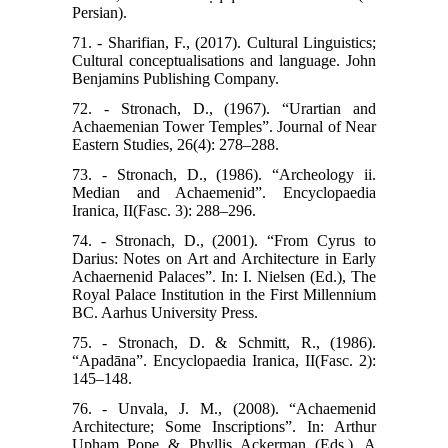
Persian).
71. - Sharifian, F., (2017). Cultural Linguistics;
Cultural conceptualisations and language. John
Benjamins Publishing Company.
72. - Stronach, D., (1967). “Urartian and
Achaemenian Tower Temples”. Journal of Near
Eastern Studies, 26(4): 278–288.
73. - Stronach, D., (1986). “Archeology ii.
Median and Achaemenid”. Encyclopaedia
Iranica, II(Fasc. 3): 288–296.
74. - Stronach, D., (2001). “From Cyrus to
Darius: Notes on Art and Architecture in Early
Achaernenid Palaces”. In: I. Nielsen (Ed.), The
Royal Palace Institution in the First Millennium
BC. Aarhus University Press.
75. - Stronach, D. & Schmitt, R., (1986).
“Apadāna”. Encyclopaedia Iranica, II(Fasc. 2):
145–148.
76. - Unvala, J. M., (2008). “Achaemenid
Architecture; Some Inscriptions”. In: Arthur
Upham Pope & Phyllis Ackerman (Eds.), A