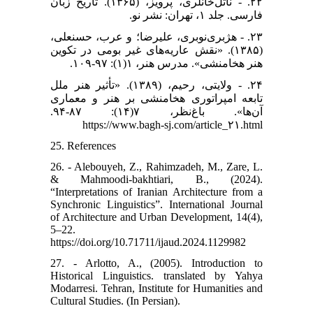
۲۲. - ناتل‌خانلری، پرویز، (۱۳۶۵). تاریخ زبان
فارسی. جلد ۱، تهران: نشر نو.
۲۳. - هژبری‌نوبری، علیرضا؛ و عرب، حسنعلی،
(۱۳۸۵). «نقش عاریه‌های غیر بومی در تکوین
هنر هخامنشی». مدرس هنر، ۱(۱): ۹۷-۱۰۹.
۲۴. - ولایتی، رحیم، (۱۳۸۹). «تأثیر هنر ملل
تابعه امپراتوری هخامنشی بر هنر و معماری
آن‌ها». باغ‌نظر، ۷(۱۴): ۸۷-۹۴.
https://www.bagh-sj.com/article_۲۱.html
25. References
26. - Alebouyeh, Z., Rahimzadeh, M., Zare, L.
& Mahmoodi-bakhtiari, B., (2024).
“Interpretations of Iranian Architecture from a
Synchronic Linguistics”. International Journal
of Architecture and Urban Development, 14(4),
5–22.
https://doi.org/10.71711/ijaud.2024.1129982
27. - Arlotto, A., (2005). Introduction to
Historical Linguistics. translated by Yahya
Modarresi. Tehran, Institute for Humanities and
Cultural Studies. (In Persian).