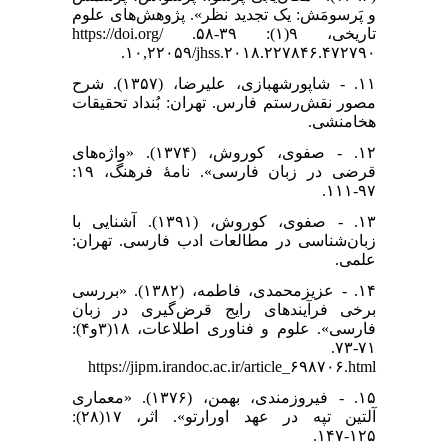
و پَرسومَش: یک تجدید نظر». پژوهش‌های علوم
تاریخی، ۹(۱): ۳۹-۵۸. https://doi.org/
۱۰,۲۲۰۵۹/jhss.۲۰۱۸.۲۲۷۸۴۶.۴۷۲۷۹۰.
۱۱. - شاپورشهبازی، علیرضا، (۱۳۵۷). شرح
مصور نقش‌رستم فارس. تهران: بُنداد تحقیقات
هخامنشی.
۱۲. - صفوی، کوروش، (۱۳۷۴). «واژه‌های
قرضی در زبان فارسی». نامهٔ فرهنگ، ۱۹:
۹۷-۱۱۱.
۱۳. - صفوی، کوروش، (۱۳۹۱). آشنایی با
زبان‌شناسی در مطالعات ادب فارسی. تهران:
علمی.
۱۴. - عزیزمحمدی، فاطمه، (۱۳۸۲). «بررسی
برخی فرآیند‌های رایج قرض‌گیری در زبان
فارسی». علوم و فناوری اطلاعات، ۱۸(۳و۴):
۷۱-۷۳.
https://jipm.irandoc.ac.ir/article_۶۹۸۷۰۶.html
۱۵. - فیروزمندی، بهمن، (۱۳۷۶). «معماری
آلتین تپه در عهد اورارتو». اثر، ۱۷(۲۸):
۱۲۵-۱۴۷.