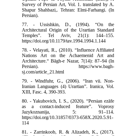
Survey of Persian Art, Vol. 1. translated by A.
Shapur Shahbazi,. Tehran: Elmi-Farhangi. (In
Persian).
77. - Ussishkin, D., (1994). “On the
Architectural Origin of the Urartian Standard
Temples”. Tel Aviv, 21(1): 144–155.
https://doi.org/10.1179/tav.1994.1994.1.144
78. - Velayati, R., (2010). “Influence Affiliated
Nations Art on the Achaemenid Art and
Architecture.“ Bāgh‑e Nazar, 7(14): 87–94 (In
Persian). https://www.bagh-
sj.com/article_21.html
79. - Windfuhr, G., (2006). “Iran vii. Non-
Iranian Languages (4) Urartian”. Iranica, Vol.
XIII, Fasc. 4, 390-393.
80. - Yakubovich, I. S., (2020). “Persian ezāfe
as a contact-induced feature”. Voprosy
Jazykoznanija, 5: 91–114.
https://doi.org/10.31857/0373-658X.2020.5.91-
114
81. - Zarrinkoob, R. & Alizadeh, K., (2017).