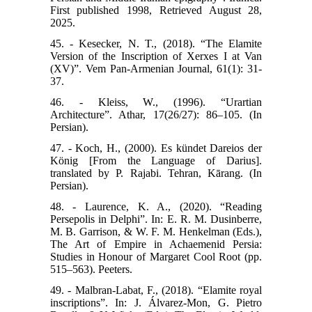
First published 1998, Retrieved August 28,
2025.
45. - Kesecker, N. T., (2018). “The Elamite
Version of the Inscription of Xerxes I at Van
(XV)”. Vem Pan-Armenian Journal, 61(1): 31-
37.
46. - Kleiss, W., (1996). “Urartian
Architecture”. Athar, 17(26/27): 86–105. (In
Persian).
47. - Koch, H., (2000). Es kündet Dareios der
König [From the Language of Darius].
translated by P. Rajabi. Tehran, Kārang. (In
Persian).
48. - Laurence, K. A., (2020). “Reading
Persepolis in Delphi”. In: E. R. M. Dusinberre,
M. B. Garrison, & W. F. M. Henkelman (Eds.),
The Art of Empire in Achaemenid Persia:
Studies in Honour of Margaret Cool Root (pp.
515–563). Peeters.
49. - Malbran-Labat, F., (2018). “Elamite royal
inscriptions”. In: J. Álvarez-Mon, G. Pietro