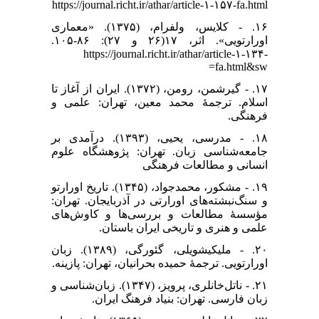
https://journal.richt.ir/athar/article-۱-۱۵۷-fa.html
۱۶. - کلایس، ولفرام، (۱۳۷۵). «معماری
اورارتویی». اثر، ۱۷(۲۶ و ۲۷): ۸۶-۱۰۵.
https://journal.richt.ir/athar/article-۱-۱۳۴-
fa.html&sw=
۱۷. - گیرشمن، رومن، (۱۳۷۲). ایران از آغاز تا
اسلام. ترجمۀ محمد معین، تهران: علمی و
فرهنگی.
۱۸. - مدرسی، یحیی، (۱۳۹۳). درآمدی بر
جامعه‌شناسی زبان. تهران: پژوهشگاه علوم
انسانی و مطالعات فرهنگی
۱۹. - مشکور، محمدجواد، (۱۳۴۵). تاریخ اورارتو
و سنگ‌نبشته‌های اورارتی در آذربایجان. تهران:
مؤسسهٔ مطالعات و بررسی‌ها و کاوش‌های
علمی و هنری و تاریخی ایران باستان.
۲۰. - ملیکیشویلی، گئورگی، (۱۳۸۹). زبان
اورارتویی. ترجمۀ حمیده بحرانیان، تهران: پازینه.
۲۱. - ناتل‌خانلری، پرویز، (۱۳۴۷). زبان‌شناسی و
زبان فارسی. تهران: بنیاد فرهنگ ایران.