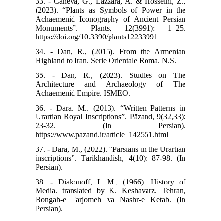
33. - Caneva, G., Lazzara, A. & Hosseini, Z.,
(2023). “Plants as Symbols of Power in the
Achaemenid Iconography of Ancient Persian
Monuments”. Plants, 12(3991): 1–25.
https://doi.org/10.3390/plants12233991
34. - Dan, R., (2015). From the Armenian
Highland to Iran. Serie Orientale Roma. N.S.
35. - Dan, R., (2023). Studies on The
Architecture and Archaeology of The
Achaemenid Empire. ISMEO.
36. - Dara, M., (2013). “Written Patterns in
Urartian Royal Inscriptions”. Pāzand, 9(32,33):
23-32. (In Persian).
https://www.pazand.ir/article_142551.html
37. - Dara, M., (2022). “Parsians in the Urartian
inscriptions”. Tārikhandish, 4(10): 87-98. (In
Persian).
38. - Diakonoff, I. M., (1966). History of
Media. translated by K. Keshavarz. Tehran,
Bongah-e Tarjomeh va Nashr-e Ketab. (In
Persian).