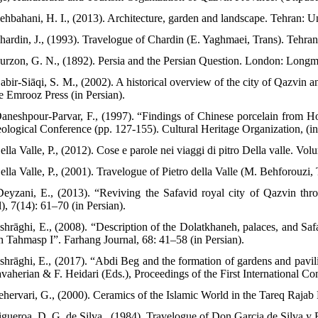
ehbahani, H. I., (2013). Architecture, garden and landscape. Tehran: Un
Chardin, J., (1993). Travelogue of Chardin (E. Yaghmaei, Trans). Tehran:
Curzon, G. N., (1892). Persia and the Persian Question. London: Long
Dabir-Siāqi, S. M., (2002). A historical overview of the city of Qazvin
e Emrooz Press (in Persian).
Daneshpour-Parvar, F., (1997). “Findings of Chinese porcelain from Ho
ological Conference (pp. 127-155). Cultural Heritage Organization, (in
ella Valle, P., (2012). Cose e parole nei viaggi di pitro Della valle. Vol
ella Valle, P., (2001). Travelogue of Pietro della Valle (M. Behforouzi,
Deyzani, E., (2013). “Reviving the Safavid royal city of Qazvin thr
), 7(14): 61–70 (in Persian).
Eshrāghi, E., (2008). “Description of the Dolatkhaneh, palaces, and S
h Tahmasp I”. Farhang Journal, 68: 41–58 (in Persian).
Eshrāghi, E., (2017). “Abdi Beg and the formation of gardens and pavil
avaherian & F. Heidari (Eds.), Proceedings of the First International C
Fehervari, G., (2000). Ceramics of the Islamic World in the Tareq Raj
Figueroa, D. G. de Silva., (1984). Travelogue of Don Garcia de Silva y