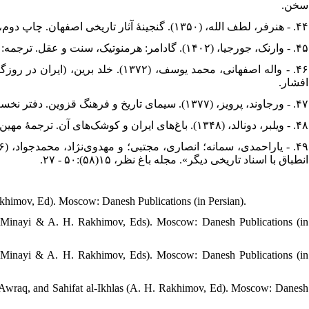
سخن‫.
۴۴. - هنرفر، لطف الله، (۱۳۵۰). گنجینۀ آثار تاریخی اصفهان. چاپ دوم، اصفهان: انتشارات ثقفی.
۴۵. - وارنک، جورجیا، (۱۴۰۲). گادامر: هرمنوتیک، سنت و عقل. ترجمه: اصغر واعظی، تهران: نشر نی.
واله اصفهانی، محمد یوسف، (۱۳۷۲). خل
افشار.
۴۷. - ورجاوند، پرویز، (۱۳۷۷). سیمای تاریخ و فرهنگ قزوین. دفتر نخست، تهران: نشر نی.
۴۸. - ویلبر، دونالد، (۱۳۴۸). باغ‌های ایران و کوشک‌های آن. ترجمۀ مهین دخت صبا، تهران: بنگاه نشر و ترجمه.
انطباق با اسناد تاریخی دیگر». مجله باغ نظر، ۱۵(۵۸):۵۰ - ۲۷.
akhimov, Ed). Moscow: Danesh Publications (in Persian).
. Minayi & A. H. Rakhimov, Eds). Moscow: Danesh Publications (in
. Minayi & A. H. Rakhimov, Eds). Moscow: Danesh Publications (in
al-Awraq, and Sahifat al-Ikhlas (A. H. Rakhimov, Ed). Moscow: Danesh