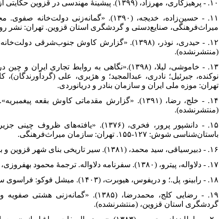
۱۰. - پرهیزکاری، مهرزاد، (۱۳۹۹). پیشینۀ مهندسی در قزوین حکایتی از آبادانی. تهران: ره‌آورد مهر.
حسین‌زاده، خدیجه، (۱۳۹۰). «گمانه‌زنی دول
میراث‌فرهنگی، صنایع‌دستی و گردشگری استان قزوین. تهران: نشر ر.
حیدری، نوذر، (۱۳۹۸). «گزارش کاوش جنوب‌شرقی د،
(منتشرنشده).
خاموشی، لیلا، (۱۳۹۸).«نگاهی به روابط تجاری ایرا
نوکنده، جبرئیل؛ نادری، عبدالمجید؛ و هژبری، علی (گردآورندگان)، ک،
تهران: موزه ملی ایران و سازمان بنادر و دریانوردی.
خلج، رضا، (۱۳۹۱). «گزارش مقدماتی کاوش بقعه پی،
(منتشرنشده).
دانشپور پرور، فخری، (۱۳۷۶). «یافته‌های
باستان‌شناسی شوش: ۱۲۷-۱۵۵. تهران: سازمان میراث‌فرهنگی.
۱۶. - دبیرسیاقی، سید محمد، (۱۳۸۱). سیر تاریخی بنای شهر قزوین و بناهای آن. قزوین: اداره کل میراث‌فرهنگی قزوین و نشر حدیث امروز.
۱۷. - دلاواله، پیترو، (۱۳۸۰). سفرنامه دلاواله. ترجمۀ محمود بهفروزی، تهران: قطره.
۱۸. - رابینو، پل.؛ و دریفوس، هیوبرت، (۱۴۰۳). میشل فوکو: فراسوی ساخت‌گرایی و هرمنوتیک. مترجم: حسین بشیریه، تهران: نشر نی.
رضایی کلج، محمدرضا، (۱۳۸۵). «گمانه‌ز
گردشگری استان قزوین، (منتشرنشده).