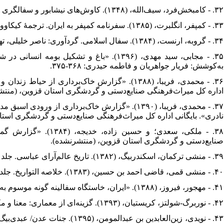
۳۲. - کامبخش‌فرد، سیف‌الله، (۱۳۴۸). کاوش‌های نیشابور و سفالگری ایران در سده‌های پنجم و ششم ه‍.ق. تهران: وزارت فرهنگ و هنر.
۳۳. - کمپفر، انگلبرت، (۱۳۸۵). سفرنامه کمپفر به ایران. ترجمۀ کیکاووس جهانداری، چاپ چهارم، تهران: انجمن آثار ملی.
۳۴. - گروبه، ارنست، (۱۳۸۴). سفال اسلامی. گردآوری: ناصر خلیلی، تهران: نشر کارنگ.
مجابی، سید مهدی، (۱۳۹۶). «باغ و تشکیل بوم،
به‌کوشش: فریار جواهریان و فاطمه حیدری: ۳۶۸-۳۷۵.
محمدی، فریبا، (۱۳۸۸). «گزارش خاک‌برداری از ح
اداره کل میراث‌فرهنگی صنایع‌دستی و گردشگری استان قزوین، (من).
محمدی، فریبا، (۱۳۹۰). «گزارش خاک‌برداری از ور
نادری». بایگانی اداره کل میراث‌فرهنگی صنایع‌دستی و گردشگری اس).
ملکی، سعدی؛ و حسین زا
صنایع‌دستی و گردشگری استان قزوین، (منتشرنشده).
۳۹. - منشی ترکمان، اسکندربیگ، (۱۳۸۲). تاریخ عالم‌آرای عباسی. جلد اول، به اهتمام: ایرج افشار، تهران: امیرکبیر.
۴۰. - منشی قمی، قاضی احمد بن حسین، (۱۳۸۳). خلاصه التواریخ. جلد اول، ترجمۀ احسان اشراقی، تهران: دانشگاه تهران.
۴۱. - مهجور، فیروز، (۱۳۸۸). «ایران، خاستگاه سفالینه گونه موسوم به کوباچه». مطالعات باستان‌شناسی، ۱ (۲) ۱۶۰-۱۴۳.
۴۲. - نوربرگ-شولتز، کریستیان، (۱۳۹۳). گزینه‌ای از معماری: معنا و مکان. مترجم: ویدا نوروزبرازجانی، تهران: پرهام نقش.
ن‍وی‍دی، زی‍ن‌ال‍ع‍اب‍دی‍ن ب‍ن ع‍ب