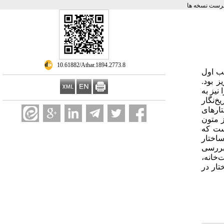
رست نسخه ها
‎ 10.61882/Athar.1894.2773.8
ب اول
یز بود
نیز به
 تاریخ‌نگار
ارهای
 متون
است که
ساختار
بررسی
ت‌خانه
ار در