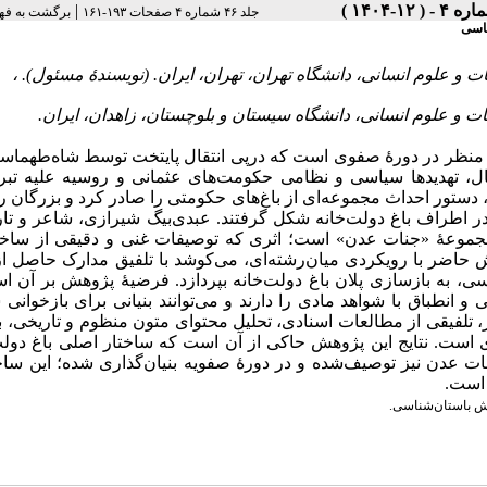
|
جلد ۴۶ شماره ۴ صفحات ۱۹۳-۱۶۱
برگشت به فه
ناسی
ی منظر در دورۀ صفوی است که درپی انتقال پایتخت توسط شاه‌طهماس
 این انتقال، تهدیدها سیاسی و نظامی حکومت‌های عثمانی و روسیه علیه تبر
تور احداث مجموعه‌ای از باغ‌های حکومتی را صادر کرد و بزرگان را 
ر این ساخت‌وساز فراخواند. در این راستا، بیش از ۲۳ باغ در اطراف باغ دولت‌خانه شکل گرفتند. عبدی‌بیگ شیرازی، شاعر و
 مجموعۀ «جنات عدن» است؛ اثری که توصیفات غنی و دقیقی از ساخت
حاضر با رویکردی میان‌رشته‌ای، می‌کوشد با تلفیق مدارک حاصل از
اسی، به بازسازی پلان باغ دولت‌خانه بپردازد. فرضیۀ پژوهش بر آن 
و انطباق با شواهد مادی را دارند و می‌توانند بنیانی برای بازخوانی 
تلفیقی از مطالعات اسنادی، تحلیل محتوای متون منظوم و تاریخی، 
‌ای است. نتایج این پژوهش حاکی از آن است که ساختار اصلی باغ دول
 عدن نیز توصیف‌شده و در دورۀ صفویه بنیان‌گذاری شده؛ این ساخت
ه است
ش باستان‌شناسی