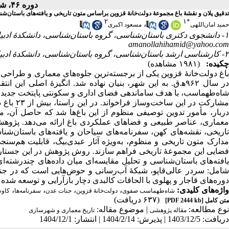
دوره ۴۶، شماره ۴ - ( ۱۲-۱۴۰۴ )
تدقیق پلان و نقشۀ باغ مجموعۀ دولت‌خانۀ قزوین براساس متون تاریخی و یافته‌های باستان‌ش
۲
۱
*
،
حمید امان‌اللهی
مسعود اکبری
۱- دانشجوی دکتری باستان‌شناسی، گروه باستان‌شناسی، دانشکدۀ ادبیات و علوم انسانی، دانشگاه تهران، تهران، ایران. (نویسندۀ مسئول). ،
amanollahihamid@yahoo.com
۲- کارشناسی ارشد باستان‌شناسی، گروه باستان‌شناسی، دانشکدۀ ادبیات و علوم انسانی، دانشگاه سیستان و بلوچستان، زاهدان، ایران.
چکیده:
(۱۹۸۱ مشاهده)
باغ دولت‌خانۀ قزوین یکی از برجسته‌ترین جلوه‌های معماری و طراح
در سال ۹۶۲ه‍.ق. به این شهر، بنیان نهاده شد. انگیزۀ اصلی.
شاه‌طهماسب، با هدف ساماندهی فضای اداری و سکونتی پایتخت جدید، دس
مشارکت د
دربار، مأمور تدوین توصیفی منظوم از این باغ‌ها شد که حاصل آن،
معماری، عناصر طبیعی و فضاهای عملکردی باغ ارائه می‌دهد. پژوهش 
تاریخی، نقشه‌های کهن، سفرنامه‌های سیاحان و یافته‌های باستان‌شن
مدارک متون تاریخی و منظوم، به‌ویژه آثار عبدی‌بیگ، قابلیت هم‌سنجی 
فضایی این مجموعۀ تاریخی فراهم سازند. روش پژوهش در این جستار، 
یافته‌های باستان‌شناسی و تحلیل مقایسه‌ای میان داده‌های چندرشته،
شامل: سردر عالی‌قاپو، شبکۀ آب‌رسانی و حوض‌هایی است که در جنات
دوره‌های قاجار و پهلوی با الحاقات کالبدی دچار بازآرایی و توسعه شد.
،
،
،
،
واژه‌های کلیدی:
شاه‌طهماسب صفوی
دولت‌خانۀ قزوین
جنات عدن
سفرنامه‌ها
کاو.
(۶۳۷ دریافت)
[PDF 2444 kb]
متن کامل
نوع مطالعه:
| موضوع مقاله:
مقاله پژوهشی
تاریخ معماری و شهرسازی
دریافت: 1403/12/5 | پذیرش: 1404/2/14 | انتشار: 1404/12/1