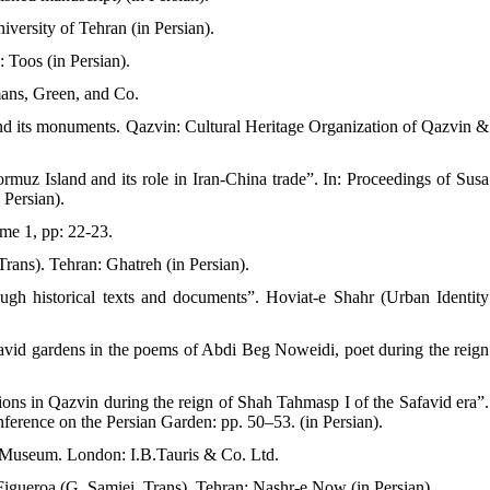
iversity of Tehran (in Persian).
 Toos (in Persian).
mans, Green, and Co.
 and its monuments. Qazvin: Cultural Heritage Organization of Qazvin &
rmuz Island and its role in Iran-China trade”. In: Proceedings of Susa
 Persian).
ume 1, pp: 22-23.
 Trans). Tehran: Ghatreh (in Persian).
ough historical texts and documents”. Hoviat-e Shahr (Urban Identity
afavid gardens in the poems of Abdi Beg Noweidi, poet during the reign
ions in Qazvin during the reign of Shah Tahmasp I of the Safavid era”.
onference on the Persian Garden: pp. 50–53. (in Persian).
ab Museum. London: I.B.Tauris & Co. Ltd.
 Figueroa (G. Samiei, Trans). Tehran: Nashr-e Now (in Persian).