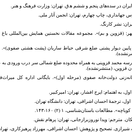
ه انسانی در شهر: (قزوین و بم)». مجموعه مقالات نخستین همایش بین‌المللی باغ ایران
یاط زندان و پایین دیوار پشتی ضلع شرقی حیاط ساربان (پشت هشتی صفوی)». بایگان
تشرنشده
ودی اسبق مدرسه محمد قزوینی به همراه محدوده ضلع شمالی سر درب ورودی به عمار
تان قزوین، (منتشرنشده
ده، خدیجه، (۱۳۸۴). «گزارش گمانه‌زنی دولت‌خانه صفوی (مرحله اول)». بایگانی اداره کل میراث‌فرهن
‍دالم‍وم‍ن، (۱۳۹۵). جنات عدن/ عبدی‌بیگ شیرازی. تصحیح و پژوهش: احسان اشراقی، مهرزاد پرهیزکاری، تهران: 