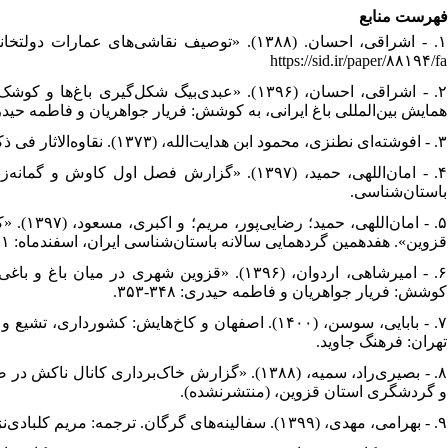
فهرست منابع
https://sid.ir/paper/۸۸۱۹۴/fa
اشراقی، احسان، (۱۳۹۶). «عبدی‌بیگ شکل‌گیری 
همایش بین‌المللی باغ ایرانی، به کوشش: فریار جواهریان و فاطمه حیدری:۵۳.
۳. - افوشته‌ای نطنزی، محمود ابن هدایت‌الله، (۱۳۷۳). نقاوه‌الاثار فی ذکرالاخیار در تاریخ صفویه. تهران: علمی و فرهنگی.
امان‌اللهی، حمید، (۱۳۹۷). «گزارش فصل اول کا
باستان‌شناسی.
امان‌ا/
قزوین». هفدهمین گردهمایی سالانه باستان‌شناسی ایران، اسفندماه: ۱۴۱-۱۳۴.
امیرشاهی، اردوان، (۱۳۹۶). «قزوین شهری در می
کوشش: فریار جواهریان و فاطمه حیدری: ۳۴۸-۳۵۳.
بابایی، سوسن، (۱۴۰۰). اصفهان و کاخ‌هایش: کشورد،
تهران: فرهنگ جاوید‫.
بصیری‌راد، سمیه، (۱۳۸۸). «گزارش خاک‌برداری کان
و گردشگری استان قزوین، (منتشرنشده).
۹. - بهرامی، مهدی، (۱۳۹۹). سفالینه‌های گرگان. ترجمه: مریم کلبادی‌نژاد. تهران: دانشگاه آزاد اسلامی واحد تهران مرکزی.