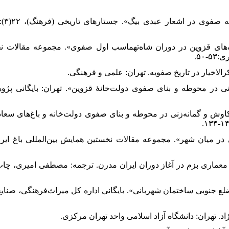
باغ‌ها و کوشک‌های قزوین در دوران شاه‌تهماسب اول صفوی». مجموعه مقالات نخست
-۵۰
وش و گمانه‌زنی در محوطه و بنای صفوی دولت‌خانۀ قزوین». تهران: بایگانی پژوهشک
للهی، حمید؛ رضایی‌پور، مریم؛ و اکبری، مسعود، (۱۳۹۷). «کاوش و گمانه‌زنی در محوطه و بنای صفوی دولت‌خانه و باغ‌های سعاد
ان باغ و باغی در میان شهر». مجموعه مقالات نخستین همایش بین‌المللی باغ ایرانی، 
اری، تشیع و معماری بزم در آغاز دوران ایران مدرن. ترجمه: مصطفی امیری، چاپ د
ال ناکش در ضلع جنوبی ساختمان شهربانی». بایگانی اداره کل میراث‌فرهنگی، صنایع‌دس