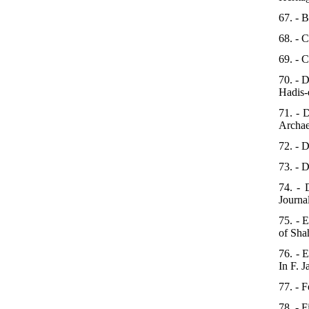
67. - B
68. - 
69. - 
70. - 
Hadis-
71. - 
Archae
72. - D
73. - D
74. - 
Journal
75. - 
of Sha
76. - 
In F. J
77. - 
78. - 