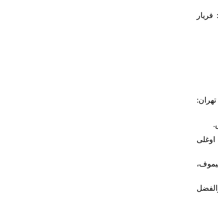
۲۱. - ر
۲۶. - حسین نوایی، تهران
۲۸. - وغلی
۲۹. - یموف
۳۰. - الفضل