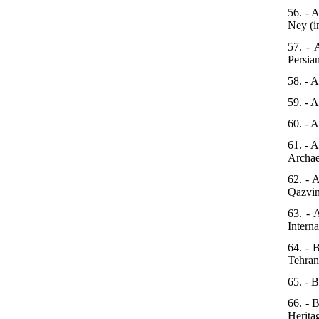
56. - 
Ney (i
57. - 
Persian
58. - 
59. - 
60. - A
61. - 
Archaeo
62. - 
Qazvin
63. - 
Intern
64. - 
Tehran
65. - 
66. - 
Herita