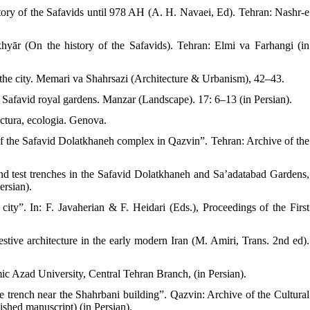
tory of the Safavids until 978 AH (A. H. Navaei, Ed). Tehran: Nashr-e
khyār (On the history of the Safavids). Tehran: Elmi va Farhangi (in
to the city. Memari va Shahrsazi (Architecture & Urbanism), 42–43.
n Safavid royal gardens. Manzar (Landscape). 17: 6–13 (in Persian).
tectura, ecologia. Genova.
 of the Safavid Dolatkhaneh complex in Qazvin”. Tehran: Archive of the
nd test trenches in the Safavid Dolatkhaneh and Sa’adatabad Gardens,
ersian).
city”. In: F. Javaherian & F. Heidari (Eds.), Proceedings of the First
estive architecture in the early modern Iran (M. Amiri, Trans. 2nd ed).
ic Azad University, Central Tehran Branch, (in Persian).
ge trench near the Shahrbani building”. Qazvin: Archive of the Cultural
shed manuscript) (in Persian).