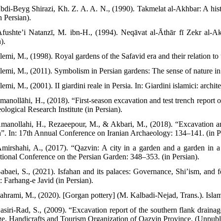
Abdi-Beyg Shirazi, Kh. Z. A. A. N., (1990). Takmelat al-Akhbar: A his
n Persian).
Afushte’i Natanzī, M. ibn-H., (1994). Neqāvat al-Āthār fī Zekr al-A
).
Alemi, M., (1998). Royal gardens of the Safavid era and their relation 
Alemi, M., (2011). Symbolism in Persian gardens: The sense of nature i
lemi, M., (2001). II giardini reale in Persia. In: Giardini islamici: archi
Amanollāhi, H., (2018). “First-season excavation and test trench report
logical Research Institute (in Persian).
Amanollahi, H., Rezaeepour, M., & Akbari, M., (2018). “Excavation a
”. In: 17th Annual Conference on Iranian Archaeology: 134–141. (in P
Amirshahi, A., (2017). “Qazvin: A city in a garden and a garden in a 
ational Conference on the Persian Garden: 348–353. (in Persian).
Babaei, S., (2021). Isfahan and its palaces: Governance, Shi’ism, and f
: Farhang-e Javid (in Persian).
Bahrami, M., (2020). [Gorgan pottery] (M. Kalbadi-Nejad, Trans.). Islam
Basiri-Rad, S., (2009). “Excavation report of the southern flank draina
ge, Handicrafts and Tourism Organization of Qazvin Province. (Unpubli