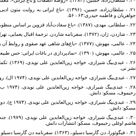
۲۰. - سلطان‌زاده، حسین، (۱۳۸۳). «روضه الصفات و باغ ایرانی». معماری و فرهنگ، ۵ (۱۷): ۱۸۶ - ۱۸۳.
سلطان‌زاده، حسین، (۱۳۹۶). «باغ ایرانی به 
جواهریان و فاطمه حیدری:۶۳ - ۵۶.
۲۲. - سلطانی، مهدی، (۱۳۸۷). «باغ سعادت‌آباد قزوین بر اساس منظومه‌های عبدی‌بیگ». مجله گلستان هنر، (۱۱): ۴۷ - ۳۸.
۲۳. - شاردن، ژان، (۱۳۷۲). س‍ف‍رنام‍ه شاردن. ترجمۀ اقبال یغمایی، تهران: توس.
۲۴. - عالمی، مهوش، (۱۳۷۷). «باغ‌های شاهی عهد صفوی و روابط آن با شهر». مجله معماری و شهرسازی، ۴۲ و ۴۳.
۲۵. - عالمی، مهوش، (۱۳۹۰). «نمادپردازی در باغات ایرانی: حس طبیعت در باغ‌های سلطنتی صفوی». مجله منظر، (۱۷): ۱۳- ۶.
نشر نی.
۲۷. - عبدی‌بیگ شیرازی، خواجه زین‌العابدین علی نویدی، (۱۹۷۴ ال). روضه الصفات. به‌کوشش: ابوالفضل هاشم اوغلی رحیموف، مسکو: دانش.
عبدی‌ب
رحیموف، مسکو: دانش.
عبدی‌بیگ شی،
مسکو: دانش.
عبدی‌بیگ 
هاشم اوغلی رحیموف، مسکو: انتشارات دانش.
۳۱. - فیگوئورا، دن گارسیا دسیلو.، (۱۳۶۳). سفرنامه دن گارسیا دسیلو فیگوئورا. ترجمۀ غلامرضا سمیعی. تهران: نشر نو.