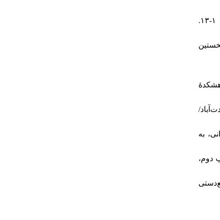
۱. - اشراقی، احسان. (۱۳۸۸). «توصیف نقاشی‌های عمارات دولتخانه صفوی در اشعار عبدی بیگ». جستارهای تاریخی (فرهنگ)، ۲۲(۳): ۱-۱۳.
۲. - ین
۴. - دۀ
۵. - ت‌آباد
۶. - به
۷. - وم
۸. - تی