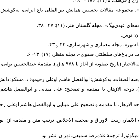
روایت متون ادبی». مجموعه مقالات نخستین همایش بین‌المللی باغ ایرانی، به‌کوشش: فریا
عبدی‌بیگ شیرازی، خواجه زین‌العابدین علی نویدی، (۱۳۶۹). تکمله‌الاخبار (تاریخ صفویه از آغاز تا ۹۷۸ ه‍.ق.). مقدمۀ عبدال:
یگ شیرازی، خواجه زین‌العابدین علی نویدی، (۱۹۷۴ ب). دوحه الازهار. با مقدمه و تصحیح: علی مینایی و ابوالفضل هاشم ا
رازی، خواجه زین‌العابدین علی نویدی. (۱۹۷۴ ج). دوحه الازهار. با مقدمه و تصحیح علی مینایی و ابوالفضل هاشم اوغلی رح
شیرازی، خواجه زین‌العابدین علی نویدی، (۱۹۷۹). جنه الاثمار، زینت الاوراق و صحیفه الاخلاص. ترتیب متن و مقدمه از: ابو