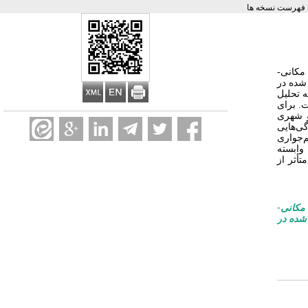
 فهرست نسخه ها
مکانی-
شده در
به تحلیل
ت. برای
و شهری
ی‌هایی
م‌جواری
وابسته
أثر از
مکانی-
شده در