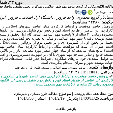
دوره ۴۳، شماره ۲ - ( تابستان ۱۴۰۱ )
واکاوی الگوی مکانی-کارکردی عناصر مهم شهر اسلامی با تمرکز بر تحلیل تطبیقی ساختار فضایی کالبدی پایتخ
*
حسنا ورمقانی
استادیار گروه معماری، واحد قزوین، دانشگاه آزاد اسلامی، قزوین، ایرا
چکیده:
(۴۴۲۸ مشاهده)
پژوهش حاضر موقعیت و ارتباط کارکردی میان عناصر شهرهای اسلامی را 
کارکردی این عناصر از طریق اسناد کهن و بخش دوم شامل بررسی این الگوها
محدوده زمانی ۲۰ ساله از ۹ پایتخت مهم اسلامی است. گام ا
نقشه توسعه‌ یافته ۹ شهر مهم اسلامی و متکی به نظریه نحو فضا
حلیل در بخش اول از فیش‌برداری و در بخش دوم از نرم‌افزار
L Depthmap
است. سؤال آن است که موقعیت مکانی و ارتباط کارکردی میان عناصر مهم 
است؟ نتایج نشان می‌دهد که از میان چهار عنصر مورد مطالعه، بازار در بالات
مسجد جامع و سایر مساجد مهم شهری با آن، بر سهولت دسترس‌پذیری و اهمیت م
ه عوامل متعددی چون
نیازهای عملکردی، شرایط جغرافیایی، سنت‌های طراحی
جهات توسعه شهر و میزان انسجام پیکربندی است.
واژه‌های کلیدی:
،
،
،
،
عناصر شهری
شهر اسلامی
مسجد جامع
بازار
نحو فضا
(۲۴۰۳ دریافت)
متن کامل
[PDF 2185 kb]
پژوهش حاضر موقعیت و ارتباط کارکردی میان عناصر شهرهای اسلامی را
کارکردی این عناصر از طریق اسناد کهن و بخش دوم شامل بررسی این الگوها
محدوده زمانی 20 ساله از 9 پایتخت مهم اسلامی است.
نوع مطالعه:
| موضوع مقاله:
مقاله پژوهشی
تاریخ معماری و شهرسازی
دریافت: 1400/11/26 | پذیرش: 1401/2/19 | انتشار: 1401/6/30
بازنشر اطلاعات