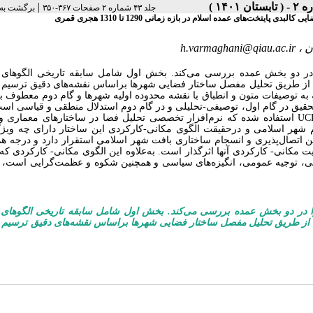
|
جلد ۴۳ شماره ۲ صفحات ۳۶۷-۳۵۰
برگشت به
ت‌های عمده اسلام در بازه زمانی 1290 تا 1310 هجری قمری
ن ،
h.varmaghani@qiau.ac.ir
در دو بخش عمده بررسی می‌کند. بخش اول شامل سابقه تاریخی الگوهای 
 از طریق تحلیل مفصل ساختار فضایی شهرها براساس نقشه‌های دقیق ترسیم‌ 
ول تحقیق وابسته به توصیفات متون و انطباق با نقشه محدوده اولیه شهرها و گام دوم معطوف 
ست. روش تحقیق در گام اول، توصیفی-تحلیلی و در گام دوم استدلال منطقی و قیاسی اس
UC
استفاده شده که نرم‌افزار تخصصی تحلیل فضا در ساختارهای معماری 
شهر اسلامی و درحقیقت الگوی مکانی-کارکردی این ساختار دارای چه ویژگ
رین اتصال‌پذیری و انسجام ساختاری بافت شهر اسلامی استقرار دارد و درجه ه
کانی- کارکردی آنها اثرگذار است. به‌علاوه این الگوی مکانی- کارکردی که 
، توجیه عمومی، انگیزه‌های سیاسی و همچنین شکوه و عظمت‌گرایی است، مت
 در دو بخش عمده بررسی می‌کند. بخش اول شامل سابقه تاریخی الگوهای 
 از طریق تحلیل مفصل ساختار فضایی شهرها براساس نقشه‌های دقیق ترسیم‌ 