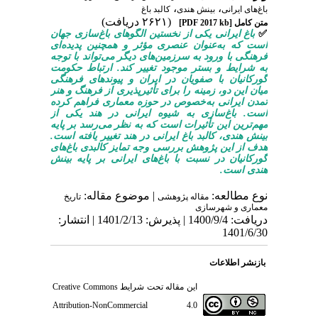
،
،
باغ‌های ایرانی
بینش هندی
کالبد باغ
(۲۶۲۱ دریافت)
متن کامل
[PDF 2017 kb]
✅
باغ ایرانی یکی از نخستین الگوهای باغ‌سازی جهان
است که به‌عنوان عنصری مؤثر و همچنین پدیده‌ای
فرهنگی با ورود به سرزمین‌های دیگر می‌تواند با توجه
به شرایط و بستر موجود تغییر کند. ارتباط حکومت
گورکانیان با صفویان در ایران و پیوندهای فرهنگی
میان این دو، زمینه را برای تأثیرپذیری از فرهنگ و هنر
تمدن ایرانی به‌خصوص در حوزه معماری فراهم کرده
است. باغ‌سازی به شیوه ایرانی در هند یکی از
مهم‌ترین این تأثیرات است که به نظر می‌رسد بر پایه
بینش هندی، کالبد باغ ایرانی در هند تغییر یافته است.
هدف از این پژوهش بررسی وجه تمایز کالبدی باغ‌های
گورکانیان در نسبت با باغ‌های ایرانی بر پایه بینش
هندی است.
نوع مطالعه:
| موضوع مقاله:
مقاله پژوهشی
تاریخ
معماری و شهرسازی
دریافت: 1400/9/4 | پذیرش: 1401/2/13 | انتشار:
1401/6/30
بازنشر اطلاعات
این مقاله تحت شرایط
Creative Commons
Attribution-NonCommercial 4.0