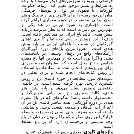
فرهنگی با ورود به سرزمین‌های دیگر می‌تواند با توجه
به شرایط و بستر موجود تغییر کند. ارتباط حکومت
گورکانیان با صفویان در ایران و پیوندهای فرهنگی
میان این دو، زمینه را برای تأثیرپذیری از فرهنگ و هنر
تمدن ایرانی به‌خصوص در حوزه معماری فراهم کرده
است. باغ‌سازی به شیوه ایرانی در هند یکی از
مهم‌ترین این تأثیرات است که به نظر می‌رسد بر پایه
بینش هندی، کالبد باغ ایرانی در هند تغییر یافته است.
هدف از این پژوهش بررسی وجه تمایز کالبدی باغ‌های
گورکانیان در نسبت با باغ‌های ایرانی بر پایه بینش
هندی است. معروف‌ترین باغ‌های دوره گورکانیان
آرامگاه‌های واقع در باغ‌های وسیعی در پایتخت‌های
دهلی و آگرا بوده است که از مهم‌ترین آنها باغ مقبره
همایون و تاج محل است که به‌عنوان نمونه موردی
برای این پژوهش انتخاب شده‌اند. مطالعات با استفاده
از روش کتابخانه‌ای انجام شده و برای تحلیل در
نمونه‌های مورد مطالعه
در حوزه کالبدی باغ از روش
تفسیری تاریخی بهره گرفته شده است. در خاتمه،
یافته‌های پژوهش نشان می‌دهد بر پایه بینش هنر
هندی، کالبد معماری باغ باید بیانی تندیس‌گرا و
مجسمه‌وار داشته باشد؛ به‌گونه‌ای که در باغ‌ مقبره
هندی در دوره گورکانیان همه عناصر کالبدی باغ در آن
اعم از آب، گیاهان و هندسه نقشی تزیینی و نمایشی
داشته است و همچنین بنای اصلی (مقبره) به‌ واسطه
قرارگرفتن روی سکو و کم‌تراکم بودن درختان در باغ
وجه تندیسی و برجسته‌ای دارد که بر باغ مسلط
است.
واژه‌های کلیدی:
،
،
معماری تندیس‌گرا
باغ‌های گورکانیان