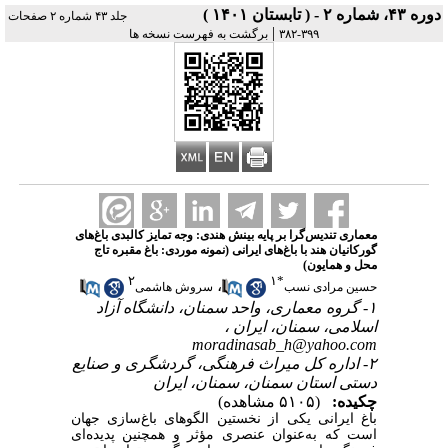
دوره ۴۳، شماره ۲ - ( تابستان ۱۴۰۱ )
جلد ۴۳ شماره ۲ صفحات
|
۳۹۹-۳۸۲
برگشت به فهرست نسخه ها
معماری تندیس‌گرا بر پایه بینش هندی: وجه تمایز کالبدی باغ‌های
گورکانیان هند با باغ‌های ایرانی (نمونه موردی: باغ مقبره تاج
محل و همایون)
۲
۱
*
،
حسین مرادی نسب
سروش هاشمی
۱- گروه معماری، واحد سمنان، دانشگاه آزاد
اسلامی، سمنان، ایران ،
moradinasab_h@yahoo.com
۲- اداره کل میراث فرهنگی، گردشگری و صنایع
دستی استان سمنان، سمنان، ایران
چکیده:
(۵۱۰۵ مشاهده)
باغ ایرانی یکی از نخستین الگوهای باغ‌سازی جهان
است که به‌عنوان عنصری مؤثر و همچنین پدیده‌ای