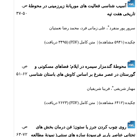
ص.
آسیب شناسی فعالیت های موریانۀ زیرزمینی در محوطۀ
۵۰-۳۷
تاریخی هفت تپه
*
سرور پور منفرد
،
علی زمانی فرد
،
محمد رضا نعمتیان
چکیده
(۵۹۴۱ مشاهده)
|
متن کامل (PDF)
(۳۴۹۵ دریافت)
ص.
محوطۀ گندمزار سیمره در ایلام؛ فضاهای مسکونی و
۶۲-۵۱
گورستان در عصر مفرغ بر اساس کاوش های باستان شناسی
*
مهناز شریفی
،
فریبا شریفیان
چکیده
(۶۴۱۲ مشاهده)
|
متن کامل (PDF)
(۲۶۲۳ دریافت)
ص.
روی چوب کردن جرز یا ستون؛ فن درمان بخش های
۷۲-۶۳
تحتانی عناصر باربر فرسودۀ سازه های سنتی( نمونۀ مطالعه