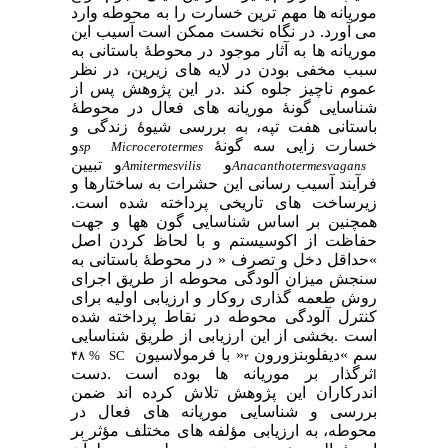
موریانه
ها
مهم
ترین
خسارت
را
به
محوطه
وارد
می
آورد
.
در
نگاه
نخست
ممکن
است
آسیب
این
موریانه
ها
به
آثار
موجود
در
محوطۀ
باستانی
به
سبب
مخفی
بودن
در
لایه
های
زیرین،
در
نظر
عموم
ناچیز
جلوه
کند
.
در
این
پژوهش
پس
از
شناسایی
گونۀ
موریانه
های
فعال
در
محوطۀ
باستانی
هفت
تپه،
به
بررسی
شیوۀ
زندگی
و
خسارت
زایی
سه
گونۀ
و
sp
Microcerotermes
و
و
تبیین
Amitermesvilis
Anacanthotermesvagans
فرآیند
آسیب
رسانی
این
حشرات
به
ساختارها
و
زیرساخت
های
تاریخی
پرداخته
شده
است
.
همچنین
بر
اساس
شناسایی
گون
هها
و
جهت
حفاظت
از
اکوسیستم
و
با
لحاظ
کردن
اصل
«
حداقل
دخل
و
تصرف
»
در
محوطۀ
باستانی
به
سنجش
میزان
آلودگی
محوطه
از
طریق
اجرای
روش
طعمه
گذاری
روکار
و
ارزیابی
اولیه
برای
کنترل
آلودگی
محوطه
در
نقاط
پرداخته
شده
است
.
بخشی
از
این
ارزیابی
از
طریق
شناسایی
سم
«
دیفلوبنزورون
»
با
فرمولاسیون
ا
۴۸ %
SC
۲
ثرگذار
بر
موریانه
ها
بوده
است
.
دست
ا
اندرکاران
این
پژوهش
تلاش
کرده
اند
ضمن
بررسی
و
شناسایی
موریانه
های
فعال
در
محوطه،
به
ارزیابی
مؤلفه
های
مختلف
مؤثر
بر