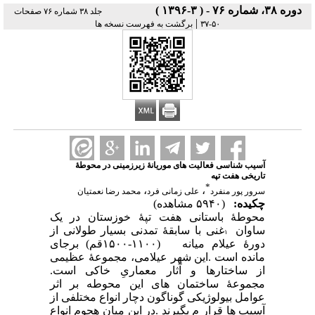
دوره ۳۸، شماره ۷۶ - ( ۳-۱۳۹۶ )
جلد ۳۸ شماره ۷۶ صفحات
|
۵۰-۳۷
برگشت به فهرست نسخه ها
آسیب شناسی فعالیت های موریانۀ زیرزمینی در محوطۀ
تاریخی هفت تپه
*
،
،
سرور پور منفرد
علی زمانی فرد
محمد رضا نعمتیان
چکیده:
(۵۹۴۰ مشاهده)
محوطۀ
باستانی
هفت
تپۀ
خوزستان
در
یک
ساوان
غنی
با
سابقۀ
تمدنی
بسیار
طولانی
از
۱
دورۀ
عیلام
میانه
۱۵۰۰-۱۱۰۰)
قم
) بر­
جای
مانده
است
.
این
شهر
عیلامی،
مجموعۀ
عظیمی
از
ساختارها
و
آثار
معماریِ خاکی
است
.
مجموعۀ
ساختمان
های
این
محوطه
بر
اثر
عوامل
بیولوژیکی
گوناگون
دچار
انواع
مختلفی
از
آسیب
ها
قرار
م
یگیرند
.
در
این
میان
هجوم
انواع