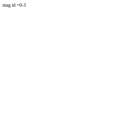
mag id =0-3