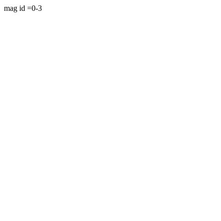
mag id =0-3