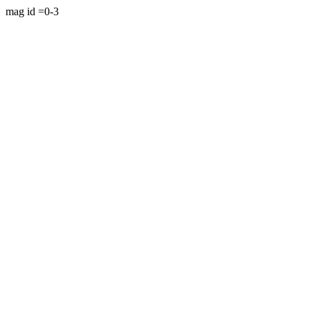
mag id =0-3