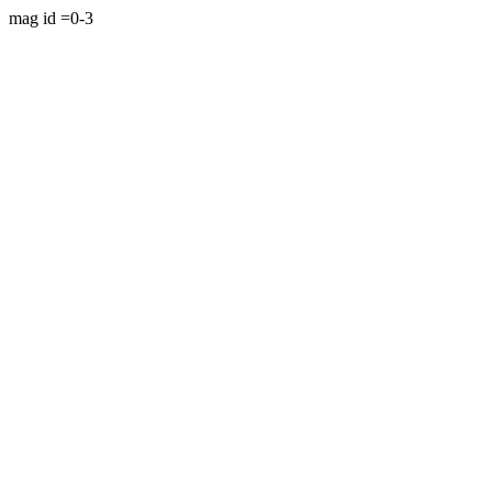
mag id =0-3